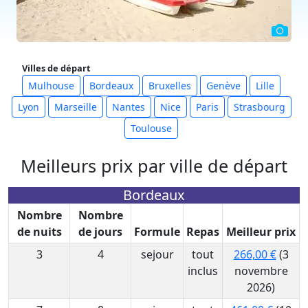
Villes de départ
Mulhouse
Bordeaux
Bruxelles
Genève
Lille
Lyon
Marseille
Nantes
Nice
Paris
Strasbourg
Toulouse
Meilleurs prix par ville de départ
Bordeaux
Nombre
Nombre
de nuits
de jours
Formule
Repas
Meilleur prix
3
4
sejour
tout
266,00 €
(3
inclus
novembre
2026)