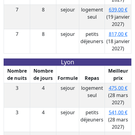
7
8
sejour
logement
639,00 €
seul
(19 janvier
2027)
7
8
sejour
petits
817,00 €
déjeuners
(18 janvier
2027)
Lyon
Nombre
Nombre
Meilleur
de nuits
de jours
Formule
Repas
prix
3
4
sejour
logement
475,00 €
seul
(28 mars
2027)
3
4
sejour
petits
541,00 €
déjeuners
(28 mars
2027)