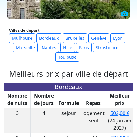
Villes de départ
Mulhouse
Bordeaux
Bruxelles
Genève
Lyon
Marseille
Nantes
Nice
Paris
Strasbourg
Toulouse
Meilleurs prix par ville de départ
Bordeaux
Nombre
Nombre
Meilleur
de nuits
de jours
Formule
Repas
prix
3
4
sejour
logement
502,00 €
seul
(24 janvier
2027)