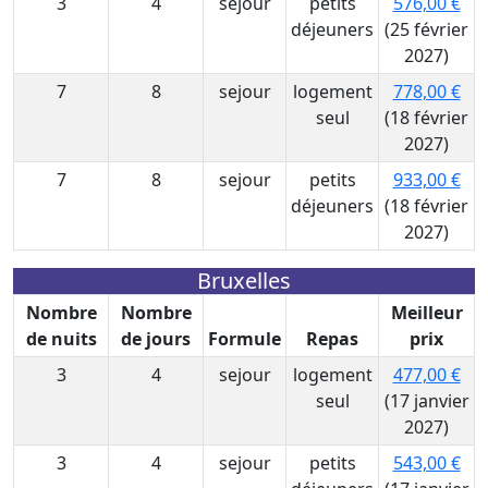
3
4
sejour
petits
576,00 €
déjeuners
(25 février
2027)
7
8
sejour
logement
778,00 €
seul
(18 février
2027)
7
8
sejour
petits
933,00 €
déjeuners
(18 février
2027)
Bruxelles
Nombre
Nombre
Meilleur
de nuits
de jours
Formule
Repas
prix
3
4
sejour
logement
477,00 €
seul
(17 janvier
2027)
3
4
sejour
petits
543,00 €