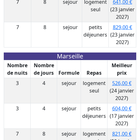
7
8
sejour
logement
641,00 €
seul
(23 janvier
2027)
7
8
sejour
petits
829,00 €
déjeuners
(23 janvier
2027)
Marseille
Nombre
Nombre
Meilleur
de nuits
de jours
Formule
Repas
prix
3
4
sejour
logement
526,00 €
seul
(24 janvier
2027)
3
4
sejour
petits
604,00 €
déjeuners
(17 janvier
2027)
7
8
sejour
logement
821,00 €