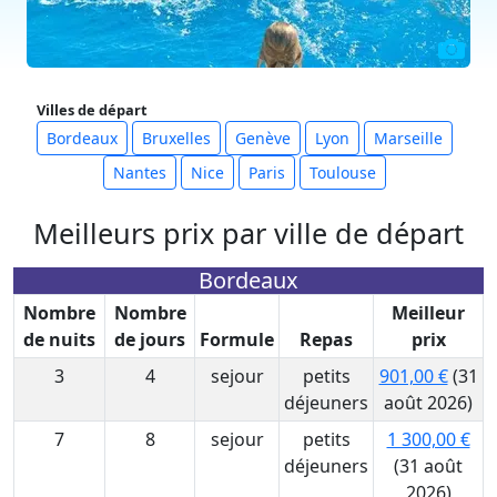
Villes de départ
Bordeaux
Bruxelles
Genève
Lyon
Marseille
Nantes
Nice
Paris
Toulouse
Meilleurs prix par ville de départ
Bordeaux
Nombre
Nombre
Meilleur
de nuits
de jours
Formule
Repas
prix
3
4
sejour
petits
901,00 €
(31
déjeuners
août 2026)
7
8
sejour
petits
1 300,00 €
déjeuners
(31 août
2026)