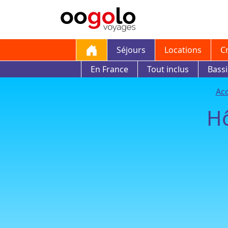
Séjours
Locations
C
En France
Tout inclus
Bass
Acc
Hô