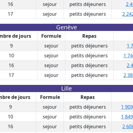
16
sejour
petits déjeuners
2 4
17
sejour
petits déjeuners
2 24
Genève
bre de jours
Formule
Repas
9
sejour
petits déjeuners
1 
10
sejour
petits déjeuners
1 74
16
sejour
petits déjeuners
2 
17
sejour
petits déjeuners
2 38
Lille
bre de jours
Formule
Repas
9
sejour
petits déjeuners
1 909
10
sejour
petits déjeuners
1 849
16
sejour
petits déjeuners
2 60