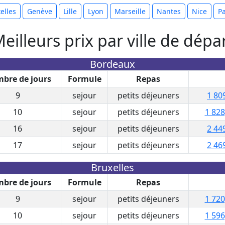
elles
Genève
Lille
Lyon
Marseille
Nantes
Nice
Pa
eilleurs prix par ville de dépa
Bordeaux
bre de jours
Formule
Repas
9
sejour
petits déjeuners
1 80
10
sejour
petits déjeuners
1 828
16
sejour
petits déjeuners
2 44
17
sejour
petits déjeuners
2 46
Bruxelles
bre de jours
Formule
Repas
9
sejour
petits déjeuners
1 720
10
sejour
petits déjeuners
1 596