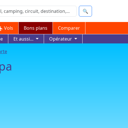
🔍
Vols
Bons plans
Comparer
ue
Et aussi...
Opérateur
arte
Spa