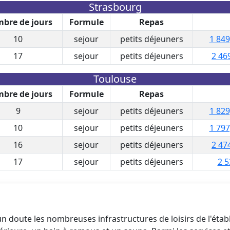
Strasbourg
bre de jours
Formule
Repas
10
sejour
petits déjeuners
1 849
17
sejour
petits déjeuners
2 46
Toulouse
bre de jours
Formule
Repas
9
sejour
petits déjeuners
1 829
10
sejour
petits déjeuners
1 797
16
sejour
petits déjeuners
2 47
17
sejour
petits déjeuners
2 5
 doute les nombreuses infrastructures de loisirs de l'étab