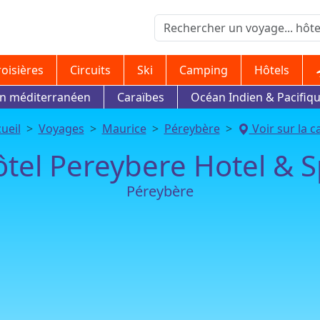
roisières
Circuits
Ski
Camping
Hôtels
in méditerranéen
Caraïbes
Océan Indien & Pacifiq
ueil
Voyages
Maurice
Péreybère
Voir sur la c
tel Pereybere Hotel & 
Péreybère