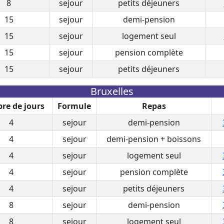
8
sejour
petits déjeuners
15
sejour
demi-pension
15
sejour
logement seul
15
sejour
pension complète
15
sejour
petits déjeuners
Bruxelles
re de jours
Formule
Repas
4
sejour
demi-pension
4
sejour
demi-pension + boissons
4
sejour
logement seul
4
sejour
pension complète
4
sejour
petits déjeuners
8
sejour
demi-pension
8
sejour
logement seul