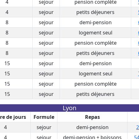
4
sejour
pension complète
4
sejour
petits déjeuners
8
sejour
demi-pension
8
sejour
logement seul
8
sejour
pension complète
8
sejour
petits déjeuners
15
sejour
demi-pension
15
sejour
logement seul
15
sejour
pension complète
15
sejour
petits déjeuners
Lyon
e de jours
Formule
Repas
4
sejour
demi-pension
2
4
sejour
demi-pension + boissons
54