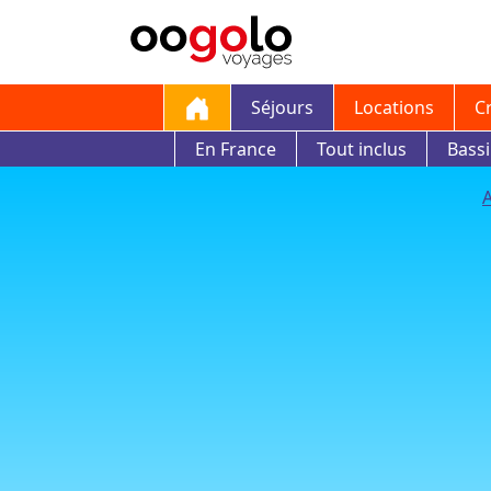
Séjours
Locations
C
En France
Tout inclus
Bass
A