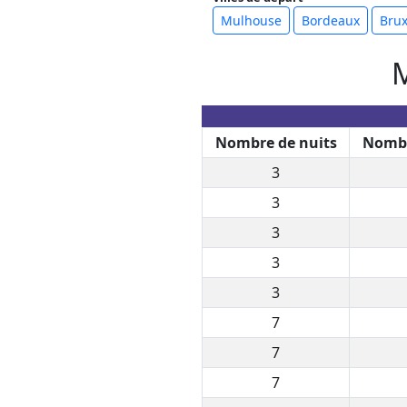
Mulhouse
Bordeaux
Brux
M
Nombre de nuits
Nombr
3
3
3
3
3
7
7
7