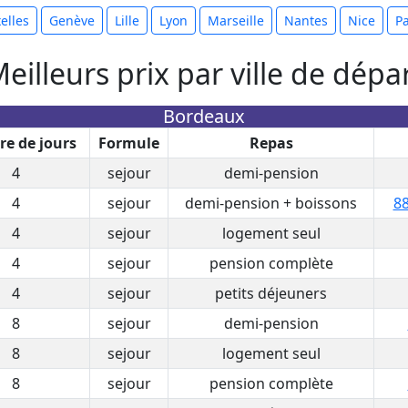
elles
Genève
Lille
Lyon
Marseille
Nantes
Nice
Pa
eilleurs prix par ville de dépa
Bordeaux
e de jours
Formule
Repas
4
sejour
demi-pension
4
sejour
demi-pension + boissons
88
4
sejour
logement seul
4
sejour
pension complète
4
sejour
petits déjeuners
8
sejour
demi-pension
8
sejour
logement seul
8
sejour
pension complète