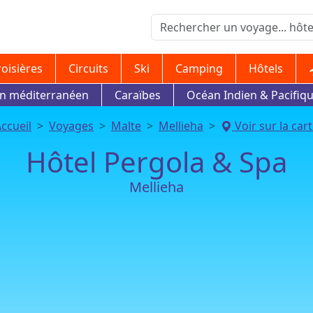
roisières
Circuits
Ski
Camping
Hôtels
in méditerranéen
Caraïbes
Océan Indien & Pacifiq
ccueil
Voyages
Malte
Mellieha
Voir sur la car
Hôtel Pergola & Spa
Mellieha