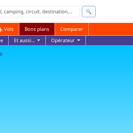
🔍
Vols
Bons plans
Comparer
ue
Et aussi...
Opérateur
te