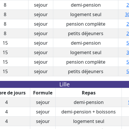
8
sejour
demi-pension
2
8
sejour
logement seul
3
8
sejour
pension complète
2
8
sejour
petits déjeuners
2
15
sejour
demi-pension
5
15
sejour
logement seul
3
15
sejour
pension complète
5
15
sejour
petits déjeuners
5
Lille
re de jours
Formule
Repas
4
sejour
demi-pension
4
sejour
demi-pension + boissons
4
sejour
logement seul