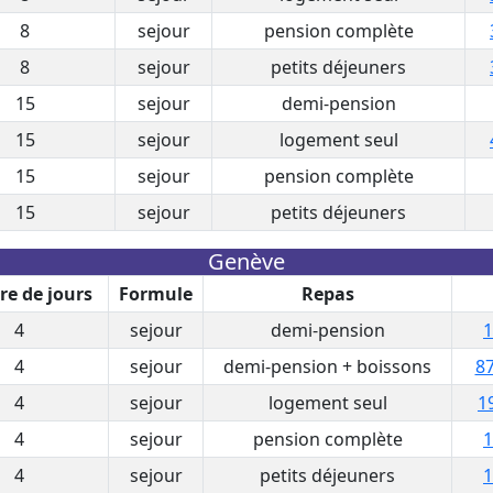
8
sejour
pension complète
8
sejour
petits déjeuners
15
sejour
demi-pension
15
sejour
logement seul
15
sejour
pension complète
15
sejour
petits déjeuners
Genève
e de jours
Formule
Repas
4
sejour
demi-pension
1
4
sejour
demi-pension + boissons
87
4
sejour
logement seul
1
4
sejour
pension complète
1
4
sejour
petits déjeuners
1