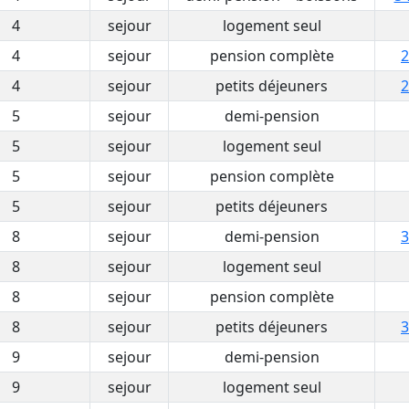
4
sejour
logement seul
4
sejour
pension complète
2
4
sejour
petits déjeuners
2
5
sejour
demi-pension
5
sejour
logement seul
5
sejour
pension complète
5
sejour
petits déjeuners
8
sejour
demi-pension
3
8
sejour
logement seul
8
sejour
pension complète
8
sejour
petits déjeuners
3
9
sejour
demi-pension
9
sejour
logement seul