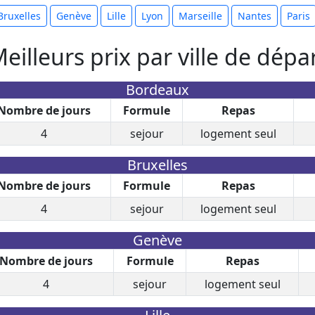
Bruxelles
Genève
Lille
Lyon
Marseille
Nantes
Paris
eilleurs prix par ville de dépa
Bordeaux
Nombre de jours
Formule
Repas
4
sejour
logement seul
Bruxelles
Nombre de jours
Formule
Repas
4
sejour
logement seul
Genève
Nombre de jours
Formule
Repas
4
sejour
logement seul