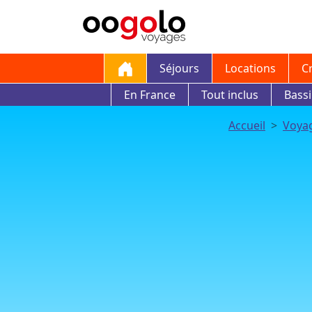
Séjours
Locations
C
En France
Tout inclus
Bass
Accueil
Voya