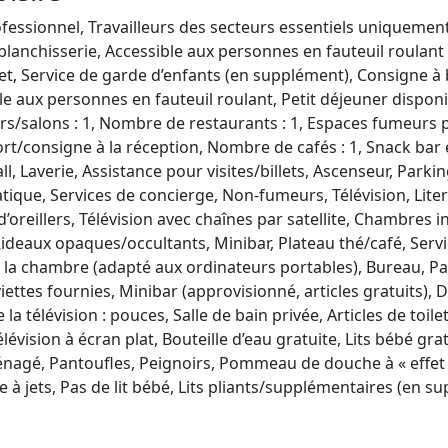
essionnel, Travailleurs des secteurs essentiels uniquemen
blanchisserie, Accessible aux personnes en fauteuil roulant
uet, Service de garde d’enfants (en supplément), Consigne 
le aux personnes en fauteuil roulant, Petit déjeuner dispon
rs/salons : 1, Nombre de restaurants : 1, Espaces fumeurs 
-fort/consigne à la réception, Nombre de cafés : 1, Snack bar 
ll, Laverie, Assistance pour visites/billets, Ascenseur, Parkin
ique, Services de concierge, Non-fumeurs, Télévision, Liter
 d’oreillers, Télévision avec chaînes par satellite, Chambres 
ideaux opaques/occultants, Minibar, Plateau thé/café, Ser
 la chambre (adapté aux ordinateurs portables), Bureau, Pas
iettes fournies, Minibar (approvisionné, articles gratuits),
 télévision : pouces, Salle de bain privée, Articles de toile
lévision à écran plat, Bouteille d’eau gratuite, Lits bébé gra
ménagé, Pantoufles, Peignoirs, Pommeau de douche à « effet
à jets, Pas de lit bébé, Lits pliants/supplémentaires (en su