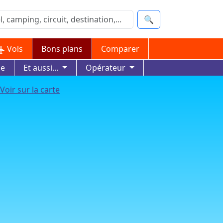
🔍
Vols
Bons plans
Comparer
ue
Et aussi...
Opérateur
Voir sur la carte