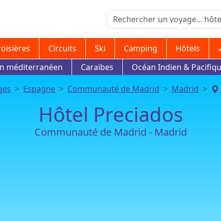
roisières
Circuits
Ski
Camping
Hôtels
in méditerranéen
Caraïbes
Océan Indien & Pacifiq
ges
Espagne
Communauté de Madrid
Madrid
Hôtel Preciados
Communauté de Madrid - Madrid