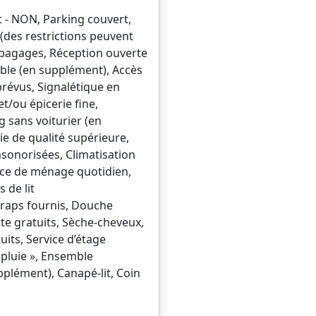
t - NON, Parking couvert,
 (des restrictions peuvent
à bagages, Réception ouverte
ible (en supplément), Accès
prévus, Signalétique en
et/ou épicerie fine,
g sans voiturier (en
ie de qualité supérieure,
insonorisées, Climatisation
vice de ménage quotidien,
 de lit
 Draps fournis, Douche
tte gratuits, Sèche-cheveux,
tuits, Service d’étage
 pluie », Ensemble
pplément), Canapé-lit, Coin