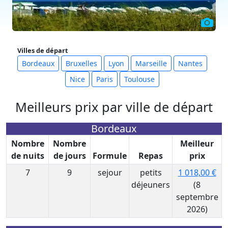
Villes de départ
Bordeaux
Bruxelles
Lyon
Marseille
Nantes
Nice
Paris
Toulouse
Meilleurs prix par ville de départ
Bordeaux
Nombre
Nombre
Meilleur
de nuits
de jours
Formule
Repas
prix
7
9
sejour
petits
1 018,00 €
déjeuners
(8
septembre
2026)