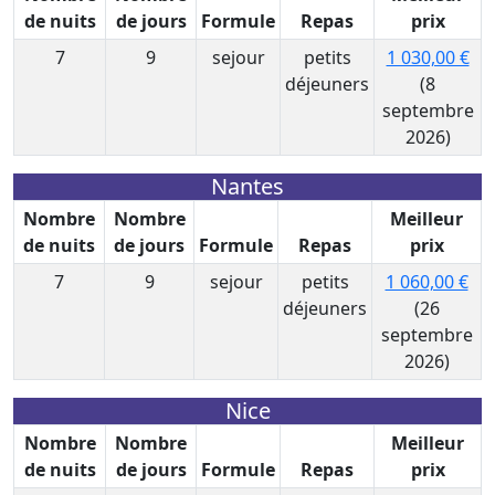
de nuits
de jours
Formule
Repas
prix
7
9
sejour
petits
1 030,00 €
déjeuners
(8
septembre
2026)
Nantes
Nombre
Nombre
Meilleur
de nuits
de jours
Formule
Repas
prix
7
9
sejour
petits
1 060,00 €
déjeuners
(26
septembre
2026)
Nice
Nombre
Nombre
Meilleur
de nuits
de jours
Formule
Repas
prix