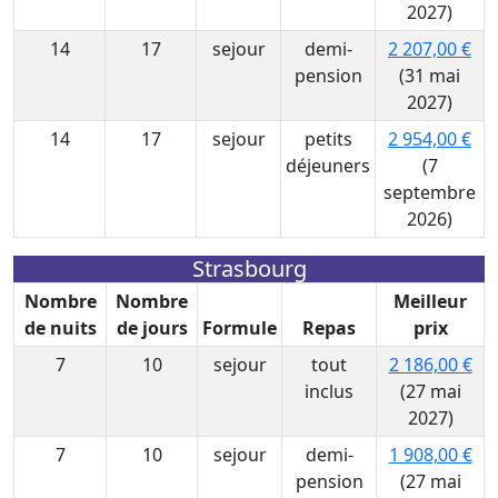
2027)
14
17
sejour
demi-
2 207,00 €
pension
(31 mai
2027)
14
17
sejour
petits
2 954,00 €
déjeuners
(7
septembre
2026)
Strasbourg
Nombre
Nombre
Meilleur
de nuits
de jours
Formule
Repas
prix
7
10
sejour
tout
2 186,00 €
inclus
(27 mai
2027)
7
10
sejour
demi-
1 908,00 €
pension
(27 mai