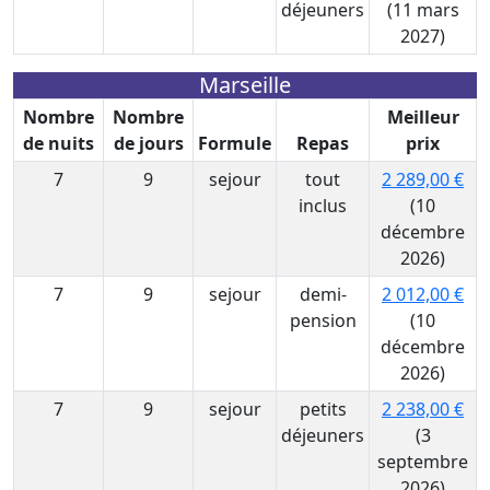
déjeuners
(11 mars
2027)
Marseille
Nombre
Nombre
Meilleur
de nuits
de jours
Formule
Repas
prix
7
9
sejour
tout
2 289,00 €
inclus
(10
décembre
2026)
7
9
sejour
demi-
2 012,00 €
pension
(10
décembre
2026)
7
9
sejour
petits
2 238,00 €
déjeuners
(3
septembre
2026)