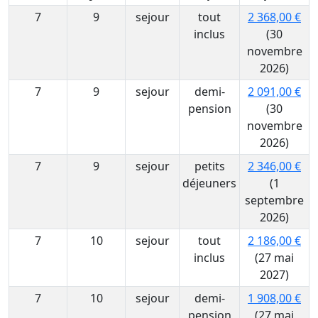
7
9
sejour
tout
2 368,00 €
inclus
(30
novembre
2026)
7
9
sejour
demi-
2 091,00 €
pension
(30
novembre
2026)
7
9
sejour
petits
2 346,00 €
déjeuners
(1
septembre
2026)
7
10
sejour
tout
2 186,00 €
inclus
(27 mai
2027)
7
10
sejour
demi-
1 908,00 €
pension
(27 mai