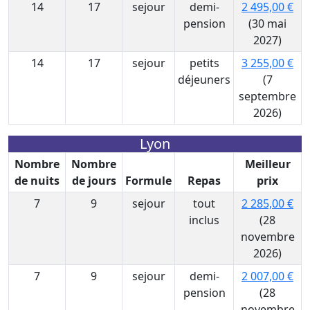
14
17
sejour
demi-
2 495,00 €
pension
(30 mai
2027)
14
17
sejour
petits
3 255,00 €
déjeuners
(7
septembre
2026)
Lyon
Nombre
Nombre
Meilleur
de nuits
de jours
Formule
Repas
prix
7
9
sejour
tout
2 285,00 €
inclus
(28
novembre
2026)
7
9
sejour
demi-
2 007,00 €
pension
(28
novembre