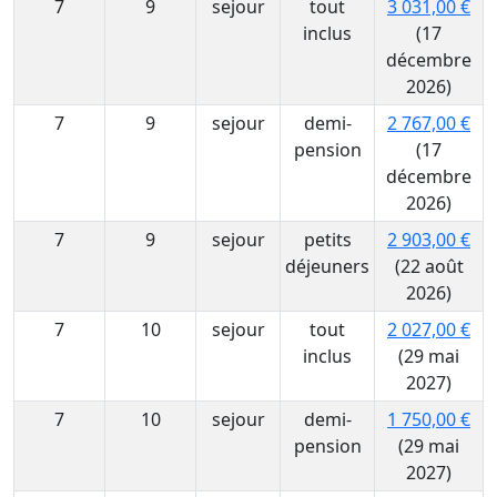
7
9
sejour
tout
3 031,00 €
inclus
(17
décembre
2026)
7
9
sejour
demi-
2 767,00 €
pension
(17
décembre
2026)
7
9
sejour
petits
2 903,00 €
déjeuners
(22 août
2026)
7
10
sejour
tout
2 027,00 €
inclus
(29 mai
2027)
7
10
sejour
demi-
1 750,00 €
pension
(29 mai
2027)