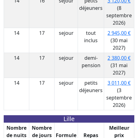
14
16
sejour
petits
3 120,00 €
déjeuners
(8
septembre
2026)
14
17
sejour
tout
2 945,00 €
inclus
(30 mai
2027)
14
17
sejour
demi-
2 380,00 €
pension
(31 mai
2027)
14
17
sejour
petits
3 011,00 €
déjeuners
(3
septembre
2026)
Lille
Nombre
Nombre
Meilleur
de nuits
de jours
Formule
Repas
prix