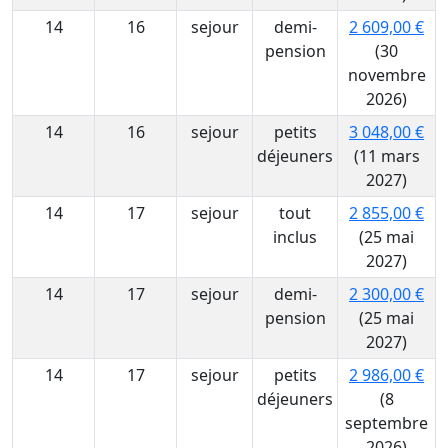
14
16
sejour
demi-
2 609,00 €
pension
(30
novembre
2026)
14
16
sejour
petits
3 048,00 €
déjeuners
(11 mars
2027)
14
17
sejour
tout
2 855,00 €
inclus
(25 mai
2027)
14
17
sejour
demi-
2 300,00 €
pension
(25 mai
2027)
14
17
sejour
petits
2 986,00 €
déjeuners
(8
septembre
2026)