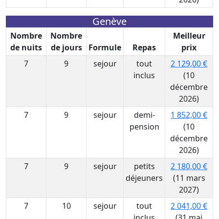
Genève
Nombre
Nombre
Meilleur
de nuits
de jours
Formule
Repas
prix
7
9
sejour
tout
2 129,00 €
inclus
(10
décembre
2026)
7
9
sejour
demi-
1 852,00 €
pension
(10
décembre
2026)
7
9
sejour
petits
2 180,00 €
déjeuners
(11 mars
2027)
7
10
sejour
tout
2 041,00 €
inclus
(31 mai