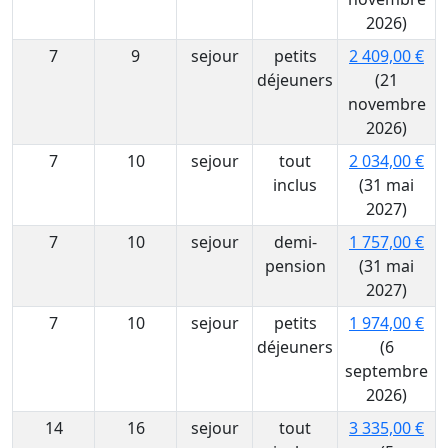
2026)
7
9
sejour
petits
2 409,00 €
déjeuners
(21
novembre
2026)
7
10
sejour
tout
2 034,00 €
inclus
(31 mai
2027)
7
10
sejour
demi-
1 757,00 €
pension
(31 mai
2027)
7
10
sejour
petits
1 974,00 €
déjeuners
(6
septembre
2026)
14
16
sejour
tout
3 335,00 €