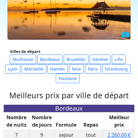
Villes de départ
Mulhouse
Bordeaux
Bruxelles
Genève
Lille
Lyon
Marseille
Nantes
Nice
Paris
Strasbourg
Toulouse
Meilleurs prix par ville de départ
Bordeaux
Nombre
Nombre
Meilleur
de nuits
de jours
Formule
Repas
prix
7
9
sejour
tout
2 260,00 €