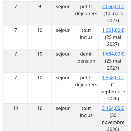
7
9
sejour
petits
2 056,00 €
déjeuners
(10 mars
2027)
7
10
sejour
tout
1 961,00 €
inclus
(25 mai
2027)
7
10
sejour
demi-
1 684,00 €
pension
(25 mai
2027)
7
10
sejour
petits
1 968,00 €
déjeuners
(1
septembre
2026)
14
16
sejour
tout
3 164,00 €
inclus
(30
novembre
2026)