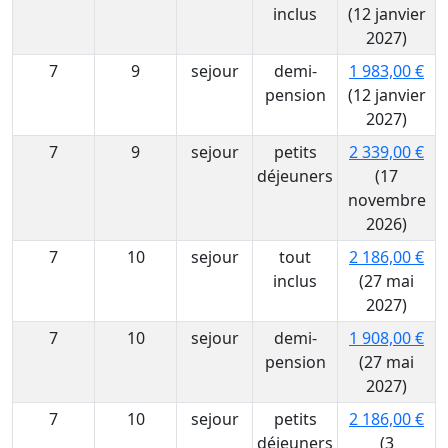
inclus
(12 janvier
2027)
7
9
sejour
demi-
1 983,00 €
pension
(12 janvier
2027)
7
9
sejour
petits
2 339,00 €
déjeuners
(17
novembre
2026)
7
10
sejour
tout
2 186,00 €
inclus
(27 mai
2027)
7
10
sejour
demi-
1 908,00 €
pension
(27 mai
2027)
7
10
sejour
petits
2 186,00 €
déjeuners
(3