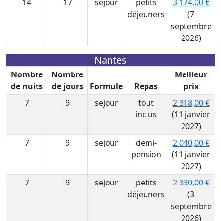
14
17
sejour
petits
3 174,00 €
déjeuners
(7
septembre
2026)
Nantes
Nombre
Nombre
Meilleur
de nuits
de jours
Formule
Repas
prix
7
9
sejour
tout
2 318,00 €
inclus
(11 janvier
2027)
7
9
sejour
demi-
2 040,00 €
pension
(11 janvier
2027)
7
9
sejour
petits
2 330,00 €
déjeuners
(3
septembre
2026)