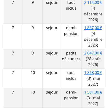
7
9
sejour
tout
2 114,00 €
inclus
(4
décembre
2026)
7
9
sejour
demi-
1 837,00 €
pension
(4
décembre
2026)
7
9
sejour
petits
2 047,00 €
déjeuners
(28 août
2026)
7
10
sejour
tout
1 868,00 €
inclus
(31 mai
2027)
7
10
sejour
demi-
1 591,00 €
pension
(31 mai
2027)