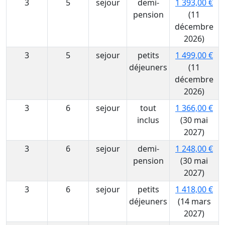
3
5
sejour
demi-
1 393,00 €
pension
(11
décembre
2026)
3
5
sejour
petits
1 499,00 €
déjeuners
(11
décembre
2026)
3
6
sejour
tout
1 366,00 €
inclus
(30 mai
2027)
3
6
sejour
demi-
1 248,00 €
pension
(30 mai
2027)
3
6
sejour
petits
1 418,00 €
déjeuners
(14 mars
2027)