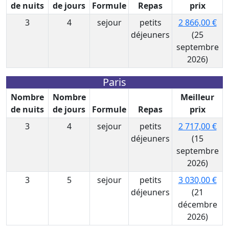
de nuits
de jours
Formule
Repas
prix
3
4
sejour
petits
2 866,00 €
déjeuners
(25
septembre
2026)
Paris
Nombre
Nombre
Meilleur
de nuits
de jours
Formule
Repas
prix
3
4
sejour
petits
2 717,00 €
déjeuners
(15
septembre
2026)
3
5
sejour
petits
3 030,00 €
déjeuners
(21
décembre
2026)