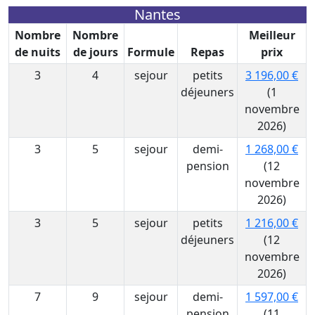
Nantes
Nombre
Nombre
Meilleur
de nuits
de jours
Formule
Repas
prix
3
4
sejour
petits
3 196,00 €
déjeuners
(1
novembre
2026)
3
5
sejour
demi-
1 268,00 €
pension
(12
novembre
2026)
3
5
sejour
petits
1 216,00 €
déjeuners
(12
novembre
2026)
7
9
sejour
demi-
1 597,00 €
pension
(11