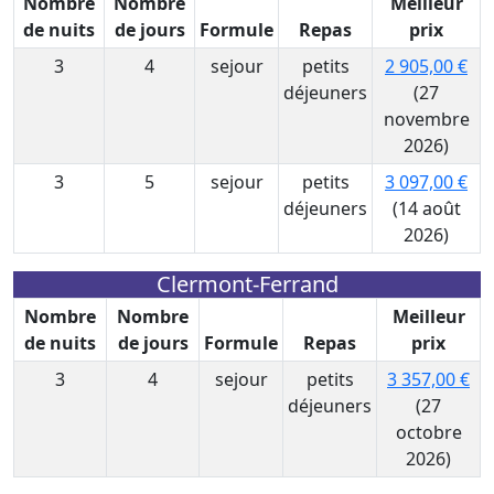
Nombre
Nombre
Meilleur
de nuits
de jours
Formule
Repas
prix
3
4
sejour
petits
2 905,00 €
déjeuners
(27
novembre
2026)
3
5
sejour
petits
3 097,00 €
déjeuners
(14 août
2026)
Clermont-Ferrand
Nombre
Nombre
Meilleur
de nuits
de jours
Formule
Repas
prix
3
4
sejour
petits
3 357,00 €
déjeuners
(27
octobre
2026)