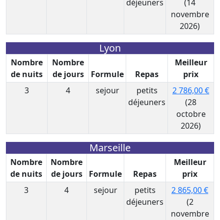
déjeuners
(14
novembre
2026)
Lyon
Nombre
Nombre
Meilleur
de nuits
de jours
Formule
Repas
prix
3
4
sejour
petits
2 786,00 €
déjeuners
(28
octobre
2026)
Marseille
Nombre
Nombre
Meilleur
de nuits
de jours
Formule
Repas
prix
3
4
sejour
petits
2 865,00 €
déjeuners
(2
novembre