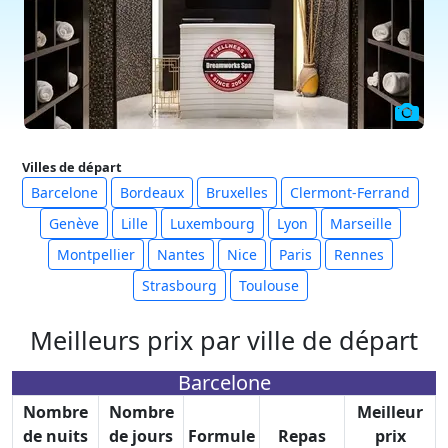
Villes de départ
Barcelone
Bordeaux
Bruxelles
Clermont-Ferrand
Genève
Lille
Luxembourg
Lyon
Marseille
Montpellier
Nantes
Nice
Paris
Rennes
Strasbourg
Toulouse
Meilleurs prix par ville de départ
Barcelone
Nombre
Nombre
Meilleur
de nuits
de jours
Formule
Repas
prix