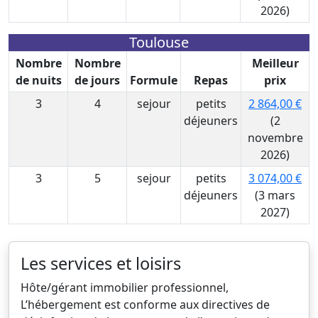
2026)
Toulouse
Nombre
Nombre
Meilleur
de nuits
de jours
Formule
Repas
prix
3
4
sejour
petits
2 864,00 €
déjeuners
(2
novembre
2026)
3
5
sejour
petits
3 074,00 €
déjeuners
(3 mars
2027)
Les services et loisirs
Hôte/gérant immobilier professionnel,
L’hébergement est conforme aux directives de