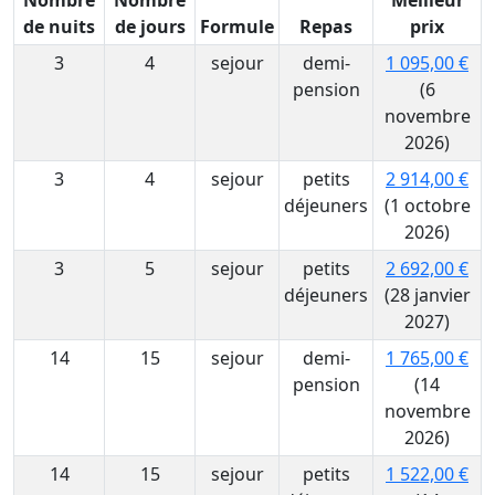
Nombre
Nombre
Meilleur
de nuits
de jours
Formule
Repas
prix
3
4
sejour
demi-
1 095,00 €
pension
(6
novembre
2026)
3
4
sejour
petits
2 914,00 €
déjeuners
(1 octobre
2026)
3
5
sejour
petits
2 692,00 €
déjeuners
(28 janvier
2027)
14
15
sejour
demi-
1 765,00 €
pension
(14
novembre
2026)
14
15
sejour
petits
1 522,00 €