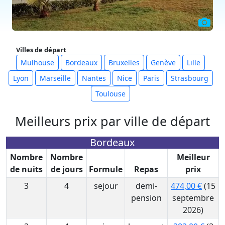
Villes de départ
Mulhouse
Bordeaux
Bruxelles
Genève
Lille
Lyon
Marseille
Nantes
Nice
Paris
Strasbourg
Toulouse
Meilleurs prix par ville de départ
Bordeaux
Nombre
Nombre
Meilleur
de nuits
de jours
Formule
Repas
prix
3
4
sejour
demi-
474,00 €
(15
pension
septembre
2026)