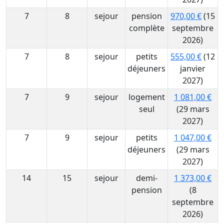
7
8
sejour
pension
970,00 €
(15
complète
septembre
2026)
7
8
sejour
petits
555,00 €
(12
déjeuners
janvier
2027)
7
9
sejour
logement
1 081,00 €
seul
(29 mars
2027)
7
9
sejour
petits
1 047,00 €
déjeuners
(29 mars
2027)
14
15
sejour
demi-
1 373,00 €
pension
(8
septembre
2026)