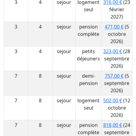
3
4
sejour
logement
316,00 €
(23
seul
février
2027)
3
4
sejour
pension
471,00 €
(5
complète
octobre
2026)
3
4
sejour
petits
323,00 €
(28
déjeuners
septembre
2026)
7
8
sejour
demi-
757,00 €
(5
pension
septembre
2026)
7
8
sejour
logement
502,00 €
(12
seul
octobre
2026)
7
8
sejour
pension
818,00 €
(24
complète
septembre