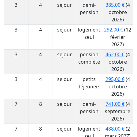
3
4
sejour
demi-
385,00 €
(4
pension
octobre
2026)
3
4
sejour
logement
292,00 €
(12
seul
février
2027)
3
4
sejour
pension
462,00 €
(4
complète
octobre
2026)
3
4
sejour
petits
295,00 €
(4
déjeuners
octobre
2026)
7
8
sejour
demi-
741,00 €
(4
pension
septembre
2026)
7
8
sejour
logement
488,00 €
(2
seul
mars 2027)