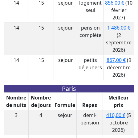
14
15
sejour
logement
856,00 €
(10
seul
février
2027)
14
15
sejour
pension
1 486,00 €
complète
(2
septembre
2026)
14
15
sejour
petits
867,00 €
(9
déjeuners
décembre
2026)
Paris
Nombre
Nombre
Meilleur
de nuits
de jours
Formule
Repas
prix
3
4
sejour
demi-
410,00 €
(5
pension
octobre
2026)