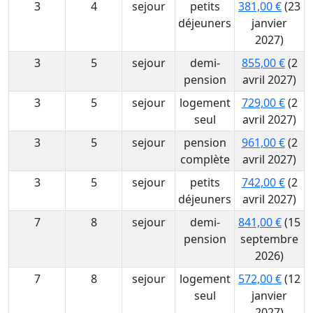
3
4
sejour
petits
381,00 €
(23
déjeuners
janvier
2027)
3
5
sejour
demi-
855,00 €
(2
pension
avril 2027)
3
5
sejour
logement
729,00 €
(2
seul
avril 2027)
3
5
sejour
pension
961,00 €
(2
complète
avril 2027)
3
5
sejour
petits
742,00 €
(2
déjeuners
avril 2027)
7
8
sejour
demi-
841,00 €
(15
pension
septembre
2026)
7
8
sejour
logement
572,00 €
(12
seul
janvier
2027)