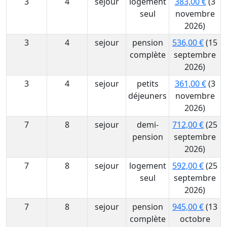
3
4
sejour
logement
383,00 €
(3
seul
novembre
2026)
3
4
sejour
pension
536,00 €
(15
complète
septembre
2026)
3
4
sejour
petits
361,00 €
(3
déjeuners
novembre
2026)
7
8
sejour
demi-
712,00 €
(25
pension
septembre
2026)
7
8
sejour
logement
592,00 €
(25
seul
septembre
2026)
7
8
sejour
pension
945,00 €
(13
complète
octobre