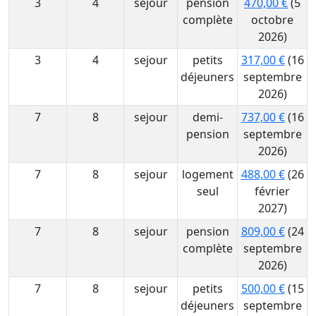
3
4
sejour
pension
470,00 €
(5
complète
octobre
2026)
3
4
sejour
petits
317,00 €
(16
déjeuners
septembre
2026)
7
8
sejour
demi-
737,00 €
(16
pension
septembre
2026)
7
8
sejour
logement
488,00 €
(26
seul
février
2027)
7
8
sejour
pension
809,00 €
(24
complète
septembre
2026)
7
8
sejour
petits
500,00 €
(15
déjeuners
septembre