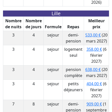
2026)
Lille
Nombre
Nombre
Meilleur
de nuits
de jours
Formule
Repas
prix
3
4
sejour
demi-
533,00 €
(20
pension
mars 2027)
3
4
sejour
logement
358,00 €
(6
seul
février
2027)
3
4
sejour
pension
638,00 €
(20
complète
mars 2027)
3
4
sejour
petits
404,00 €
(6
déjeuners
février
2027)
7
8
sejour
demi-
909,00 €
(1
pension
septembre