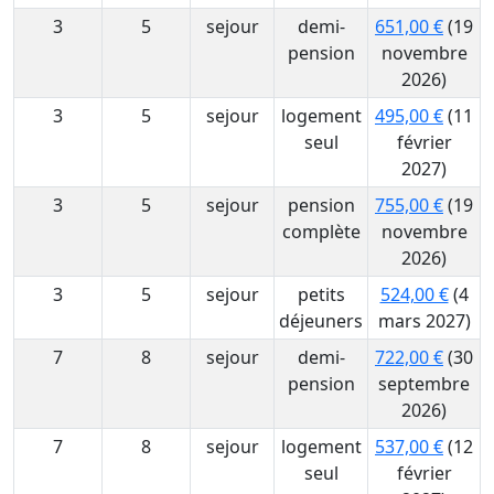
3
5
sejour
demi-
651,00 €
(19
pension
novembre
2026)
3
5
sejour
logement
495,00 €
(11
seul
février
2027)
3
5
sejour
pension
755,00 €
(19
complète
novembre
2026)
3
5
sejour
petits
524,00 €
(4
déjeuners
mars 2027)
7
8
sejour
demi-
722,00 €
(30
pension
septembre
2026)
7
8
sejour
logement
537,00 €
(12
seul
février