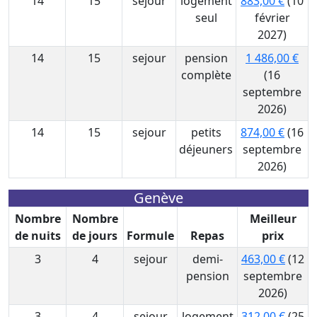
14
15
sejour
logement
883,00 €
(10
seul
février
2027)
14
15
sejour
pension
1 486,00 €
complète
(16
septembre
2026)
14
15
sejour
petits
874,00 €
(16
déjeuners
septembre
2026)
Genève
Nombre
Nombre
Meilleur
de nuits
de jours
Formule
Repas
prix
3
4
sejour
demi-
463,00 €
(12
pension
septembre
2026)
3
4
sejour
logement
312,00 €
(25