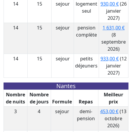
14
15
sejour
logement
930,00 €
(26
seul
janvier
2027)
14
15
sejour
pension
1 631,00 €
complète
(8
septembre
2026)
14
15
sejour
petits
933,00 €
(12
déjeuners
janvier
2027)
Nantes
Nombre
Nombre
Meilleur
de nuits
de jours
Formule
Repas
prix
3
4
sejour
demi-
453,00 €
(13
pension
octobre
2026)