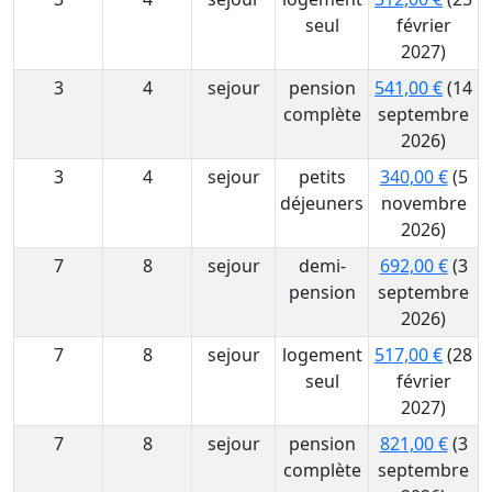
seul
février
2027)
3
4
sejour
pension
541,00 €
(14
complète
septembre
2026)
3
4
sejour
petits
340,00 €
(5
déjeuners
novembre
2026)
7
8
sejour
demi-
692,00 €
(3
pension
septembre
2026)
7
8
sejour
logement
517,00 €
(28
seul
février
2027)
7
8
sejour
pension
821,00 €
(3
complète
septembre