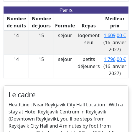
Paris
Nombre
Nombre
Meilleur
de nuits
de jours
Formule
Repas
prix
14
15
sejour
logement
1 609,00 €
seul
(16 janvier
2027)
14
15
sejour
petits
1 796,00 €
déjeuners
(16 janvier
2027)
Le cadre
HeadLine : Near Reykjavik City Hall Location : With a
stay at Hotel Reykjavik Centrum in Reykjavik
(Downtown Reykjavik), you ll be steps from
Reykjavik City Hall and 4 minutes by foot from