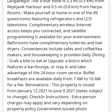
Laugavegur. This 4-star hotel is 0.3 mi (0.5 km) from
Reykjavik Harbour and 0.5 mi (0.8 km) from Harpa.
Rooms : Make yourself at home in one of the 89
guestrooms featuring refrigerators and LCD
televisions. Complimentary wireless Internet
access keeps you connected, and satellite
programming is available for your entertainment.
Bathrooms have complimentary toiletries and hair
dryers. Conveniences include safes and coffee/tea
makers, and housekeeping is provided daily. Dining
: Grab a bite to eat at Uppsalir, a bistro which
features a bar/lounge, or stay in and take
advantage of the 24-hour room service. Buffet
breakfasts are available daily from 7 AM to 10 AM
for a fee. Renovations : This property is closed
from January 12 2021 to June 9 2021 (dates subject
to change). CheckIn Instructions : Extra-person
charges may apply and vary depending on
property policy Government-issued photo