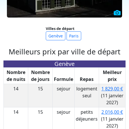
Villes de départ
Genève
Paris
Meilleurs prix par ville de départ
Genève
Nombre
Nombre
Meilleur
de nuits
de jours
Formule
Repas
prix
14
15
sejour
logement
1 829,00 €
seul
(11 janvier
2027)
14
15
sejour
petits
2 016,00 €
déjeuners
(11 janvier
2027)