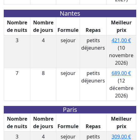
Nantes
Nombre
Nombre
Meilleur
de nuits
de jours
Formule
Repas
prix
3
4
sejour
petits
421,00 €
déjeuners
(10
novembre
2026)
7
8
sejour
petits
689,00 €
déjeuners
(12
décembre
2026)
Paris
Nombre
Nombre
Meilleur
de nuits
de jours
Formule
Repas
prix
3
4
sejour
petits
309,00 €