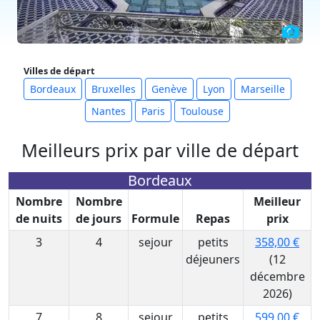
Villes de départ
Bordeaux
Bruxelles
Genève
Lyon
Marseille
Nantes
Paris
Toulouse
Meilleurs prix par ville de départ
Bordeaux
Nombre
Nombre
Meilleur
de nuits
de jours
Formule
Repas
prix
3
4
sejour
petits
358,00 €
déjeuners
(12
décembre
2026)
7
8
sejour
petits
599,00 €