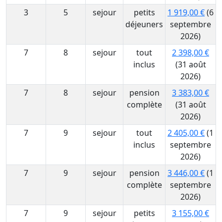
3
5
sejour
petits
1 919,00 €
(6
déjeuners
septembre
2026)
7
8
sejour
tout
2 398,00 €
inclus
(31 août
2026)
7
8
sejour
pension
3 383,00 €
complète
(31 août
2026)
7
9
sejour
tout
2 405,00 €
(1
inclus
septembre
2026)
7
9
sejour
pension
3 446,00 €
(1
complète
septembre
2026)
7
9
sejour
petits
3 155,00 €