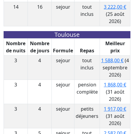
14
16
sejour
tout
3 222,00 €
inclus
(25 août
2026)
Toulouse
Nombre
Nombre
Meilleur
de nuits
de jours
Formule
Repas
prix
3
4
sejour
tout
1 588,00 €
(4
inclus
septembre
2026)
3
4
sejour
pension
1 868,00 €
complète
(31 août
2026)
3
4
sejour
petits
1 917,00 €
déjeuners
(31 août
2026)
3
5
sejour
tout
2 582,00 €