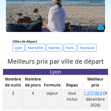
Villes de départ
Lyon
Marseille
Nantes
Paris
Toulouse
Meilleurs prix par ville de départ
Lyon
Nombre
Nombre
Meilleur
de nuits
de jours
Formule
Repas
prix
3
4
sejour
tout
1 277,00 €
(9
inclus
décembre
2026)