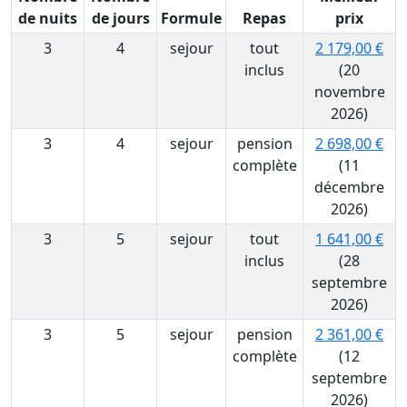
de nuits
de jours
Formule
Repas
prix
3
4
sejour
tout
2 179,00 €
inclus
(20
novembre
2026)
3
4
sejour
pension
2 698,00 €
complète
(11
décembre
2026)
3
5
sejour
tout
1 641,00 €
inclus
(28
septembre
2026)
3
5
sejour
pension
2 361,00 €
complète
(12
septembre
2026)