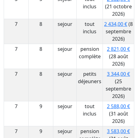
inclus
(21 octobre
2026)
7
8
sejour
tout
2 434,00 €
(8
inclus
septembre
2026)
7
8
sejour
pension
2 821,00 €
complète
(28 août
2026)
7
8
sejour
petits
3 344,00 €
déjeuners
(25
septembre
2026)
7
9
sejour
tout
2 588,00 €
inclus
(31 août
2026)
7
9
sejour
pension
3 583,00 €