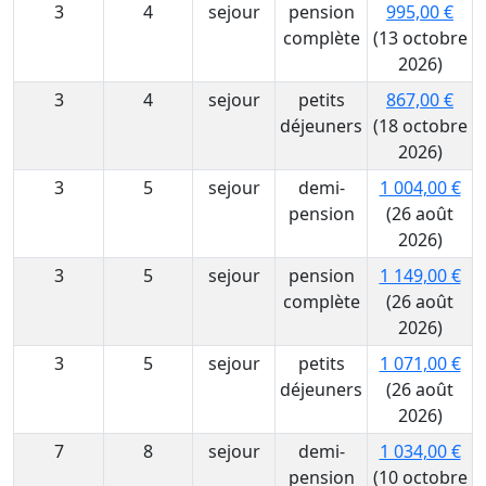
3
4
sejour
pension
995,00 €
complète
(13 octobre
2026)
3
4
sejour
petits
867,00 €
déjeuners
(18 octobre
2026)
3
5
sejour
demi-
1 004,00 €
pension
(26 août
2026)
3
5
sejour
pension
1 149,00 €
complète
(26 août
2026)
3
5
sejour
petits
1 071,00 €
déjeuners
(26 août
2026)
7
8
sejour
demi-
1 034,00 €
pension
(10 octobre