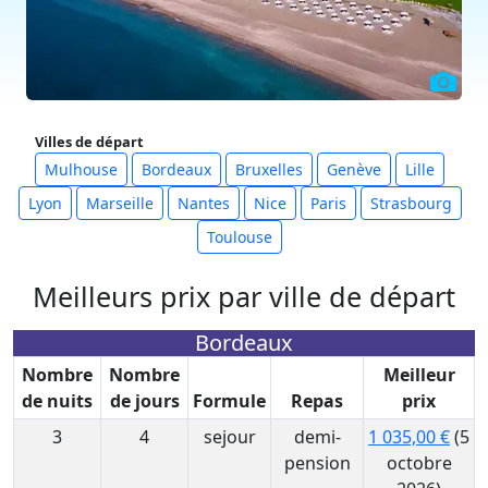
Villes de départ
Mulhouse
Bordeaux
Bruxelles
Genève
Lille
Lyon
Marseille
Nantes
Nice
Paris
Strasbourg
Toulouse
Meilleurs prix par ville de départ
Bordeaux
Nombre
Nombre
Meilleur
de nuits
de jours
Formule
Repas
prix
3
4
sejour
demi-
1 035,00 €
(5
pension
octobre