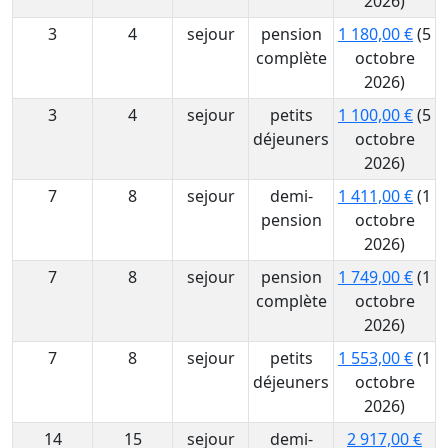
2026)
3
4
sejour
pension
1 180,00 €
(5
complète
octobre
2026)
3
4
sejour
petits
1 100,00 €
(5
déjeuners
octobre
2026)
7
8
sejour
demi-
1 411,00 €
(1
pension
octobre
2026)
7
8
sejour
pension
1 749,00 €
(1
complète
octobre
2026)
7
8
sejour
petits
1 553,00 €
(1
déjeuners
octobre
2026)
14
15
sejour
demi-
2 917,00 €