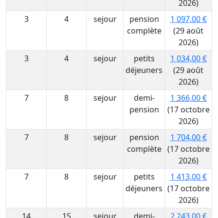
2026)
3
4
sejour
pension
1 097,00 €
complète
(29 août
2026)
3
4
sejour
petits
1 034,00 €
déjeuners
(29 août
2026)
7
8
sejour
demi-
1 366,00 €
pension
(17 octobre
2026)
7
8
sejour
pension
1 704,00 €
complète
(17 octobre
2026)
7
8
sejour
petits
1 413,00 €
déjeuners
(17 octobre
2026)
14
15
sejour
demi-
2 243,00 €