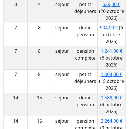
3
4
sejour
petits
529,00 €
déjeuners
(20 octobre
2026)
7
8
sejour
demi-
904,00 €
(6
pension
octobre
2026)
7
8
sejour
pension
1 241,00 €
complète
(6 octobre
2026)
7
8
sejour
petits
1 004,00 €
déjeuners
(15 octobre
2026)
14
15
sejour
demi-
1 589,00 €
pension
(9 octobre
2026)
14
15
sejour
pension
2 264,00 €
complète
(9 octobre