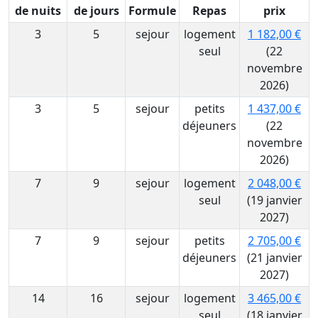
de nuits
de jours
Formule
Repas
prix
3
5
sejour
logement
1 182,00 €
seul
(22
novembre
2026)
3
5
sejour
petits
1 437,00 €
déjeuners
(22
novembre
2026)
7
9
sejour
logement
2 048,00 €
seul
(19 janvier
2027)
7
9
sejour
petits
2 705,00 €
déjeuners
(21 janvier
2027)
14
16
sejour
logement
3 465,00 €
seul
(18 janvier