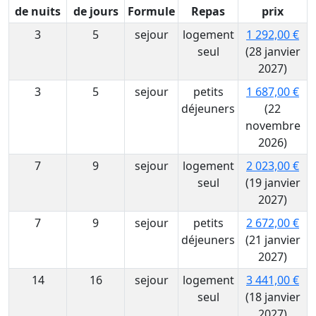
de nuits
de jours
Formule
Repas
prix
3
5
sejour
logement
1 292,00 €
seul
(28 janvier
2027)
3
5
sejour
petits
1 687,00 €
déjeuners
(22
novembre
2026)
7
9
sejour
logement
2 023,00 €
seul
(19 janvier
2027)
7
9
sejour
petits
2 672,00 €
déjeuners
(21 janvier
2027)
14
16
sejour
logement
3 441,00 €
seul
(18 janvier
2027)