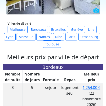
Villes de départ
Mulhouse
Bordeaux
Bruxelles
Genève
Lille
Lyon
Marseille
Nantes
Nice
Paris
Strasbourg
Toulouse
Meilleurs prix par ville de départ
Bordeaux
Nombre
Nombre
Meilleur
de nuits
de jours
Formule
Repas
prix
3
5
sejour
logement
1 254,00 €
seul
(22
novembre
2026)