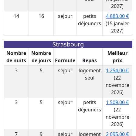
2027)
14
16
sejour
petits
4 883,00 €
déjeuners
(15 janvier
2027)
Strasbourg
Nombre
Nombre
Meilleur
de nuits
de jours
Formule
Repas
prix
3
5
sejour
logement
1 254,00 €
seul
(22
novembre
2026)
3
5
sejour
petits
1 509,00 €
déjeuners
(22
novembre
2026)
7
9
sejour
logement
2 095,00 €