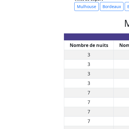
Mulhouse
Bordeaux
M
Nombre de nuits
Nom
3
3
3
3
7
7
7
7