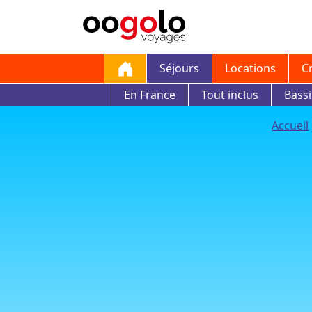
Séjours
Locations
C
En France
Tout inclus
Bass
Accueil