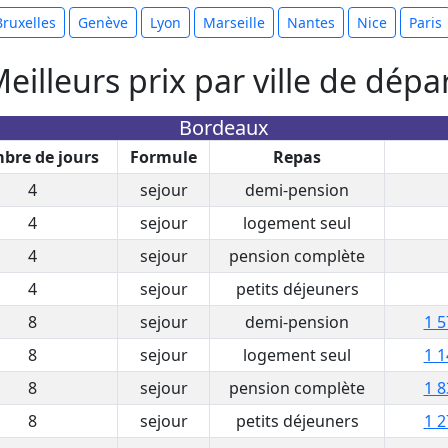
Bruxelles
Genève
Lyon
Marseille
Nantes
Nice
Paris
eilleurs prix par ville de dépa
Bordeaux
bre de jours
Formule
Repas
4
sejour
demi-pension
4
sejour
logement seul
4
sejour
pension complète
4
sejour
petits déjeuners
8
sejour
demi-pension
1 5
8
sejour
logement seul
1 1
8
sejour
pension complète
1 8
8
sejour
petits déjeuners
1 2