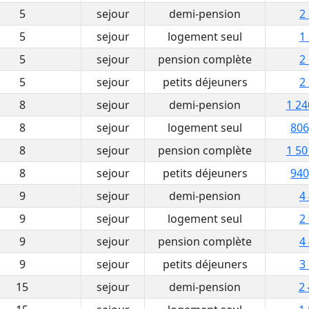
5
sejour
demi-pension
2
5
sejour
logement seul
1
5
sejour
pension complète
2
5
sejour
petits déjeuners
2
8
sejour
demi-pension
1 24
8
sejour
logement seul
806
8
sejour
pension complète
1 50
8
sejour
petits déjeuners
940
9
sejour
demi-pension
4
9
sejour
logement seul
2
9
sejour
pension complète
4
9
sejour
petits déjeuners
3
15
sejour
demi-pension
2 