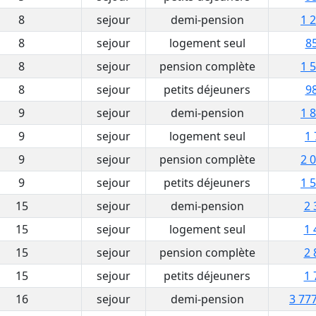
8
sejour
demi-pension
1 
8
sejour
logement seul
85
8
sejour
pension complète
1 
8
sejour
petits déjeuners
98
9
sejour
demi-pension
1 
9
sejour
logement seul
1 
9
sejour
pension complète
2 
9
sejour
petits déjeuners
1 
15
sejour
demi-pension
2 
15
sejour
logement seul
1 
15
sejour
pension complète
2 
15
sejour
petits déjeuners
1 
16
sejour
demi-pension
3 777