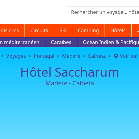
roisières
Circuits
Ski
Camping
Hôtels
in méditerranéen
Caraïbes
Océan Indien & Pacifiq
Voyages
Portugal
Madère
Calheta
Voir sur 
Hôtel Saccharum
Madère - Calheta