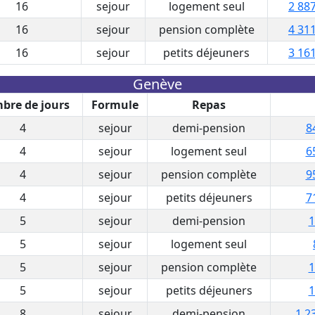
16
sejour
logement seul
2 887
16
sejour
pension complète
4 311
16
sejour
petits déjeuners
3 161
Genève
bre de jours
Formule
Repas
4
sejour
demi-pension
8
4
sejour
logement seul
6
4
sejour
pension complète
9
4
sejour
petits déjeuners
7
5
sejour
demi-pension
1
5
sejour
logement seul
5
sejour
pension complète
1
5
sejour
petits déjeuners
1
8
sejour
demi-pension
1 2