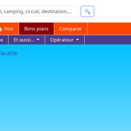
🔍
Vols
Bons plans
Comparer
ue
Et aussi...
Opérateur
la carte