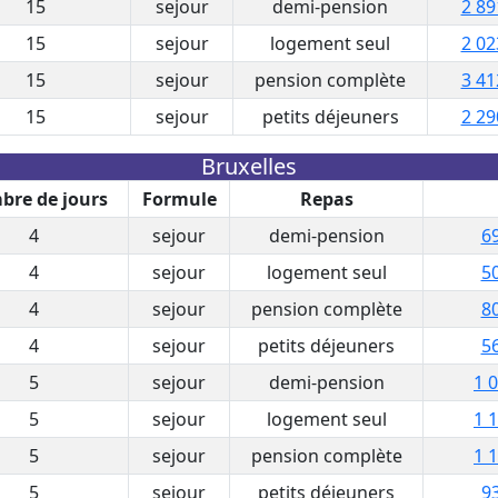
15
sejour
demi-pension
2 89
15
sejour
logement seul
2 02
15
sejour
pension complète
3 41
15
sejour
petits déjeuners
2 29
Bruxelles
re de jours
Formule
Repas
4
sejour
demi-pension
69
4
sejour
logement seul
50
4
sejour
pension complète
80
4
sejour
petits déjeuners
56
5
sejour
demi-pension
1 
5
sejour
logement seul
1 
5
sejour
pension complète
1 
5
sejour
petits déjeuners
93