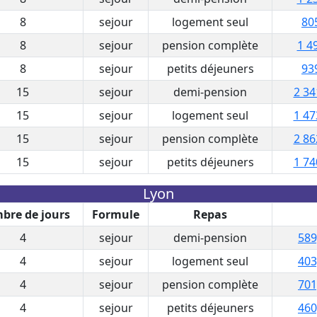
8
sejour
logement seul
80
8
sejour
pension complète
1 4
8
sejour
petits déjeuners
93
15
sejour
demi-pension
2 34
15
sejour
logement seul
1 47
15
sejour
pension complète
2 86
15
sejour
petits déjeuners
1 74
Lyon
bre de jours
Formule
Repas
4
sejour
demi-pension
589
4
sejour
logement seul
403
4
sejour
pension complète
701
4
sejour
petits déjeuners
460