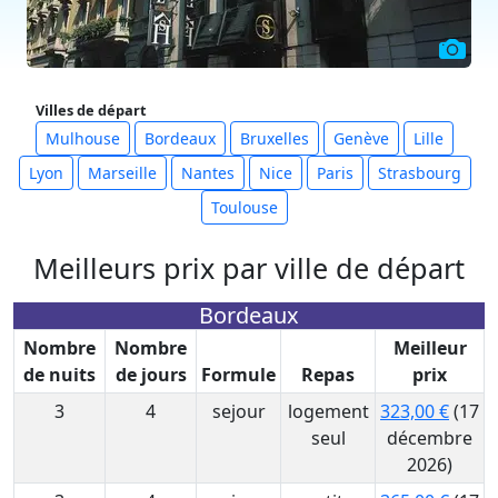
Villes de départ
Mulhouse
Bordeaux
Bruxelles
Genève
Lille
Lyon
Marseille
Nantes
Nice
Paris
Strasbourg
Toulouse
Meilleurs prix par ville de départ
Bordeaux
Nombre
Nombre
Meilleur
de nuits
de jours
Formule
Repas
prix
3
4
sejour
logement
323,00 €
(17
seul
décembre
2026)