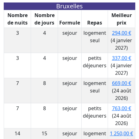
Bruxelles
Nombre
Nombre
Meilleur
de nuits
de jours
Formule
Repas
prix
3
4
sejour
logement
294,00 €
seul
(4 janvier
2027)
3
4
sejour
petits
337,00 €
déjeuners
(4 janvier
2027)
7
8
sejour
logement
669,00 €
seul
(24 août
2026)
7
8
sejour
petits
763,00 €
déjeuners
(24 août
2026)
14
15
sejour
logement
1 250,00 €