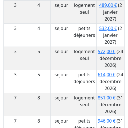
3
4
sejour
logement
489,00 €
(2
seul
janvier
2027)
3
4
sejour
petits
532,00 €
(2
déjeuners
janvier
2027)
3
5
sejour
logement
572,00 €
(24
seul
décembre
2026)
3
5
sejour
petits
614,00 €
(24
déjeuners
décembre
2026)
7
8
sejour
logement
851,00 €
(31
seul
décembre
2026)
7
8
sejour
petits
946,00 €
(31
déjeuners
décembre