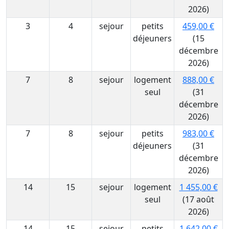
2026)
3
4
sejour
petits
459,00 €
déjeuners
(15
décembre
2026)
7
8
sejour
logement
888,00 €
seul
(31
décembre
2026)
7
8
sejour
petits
983,00 €
déjeuners
(31
décembre
2026)
14
15
sejour
logement
1 455,00 €
seul
(17 août
2026)
14
15
sejour
petits
1 642,00 €