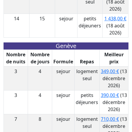
seul
(18 août
2026)
14
15
sejour
petits
1 438,00 €
déjeuners
(18 août
2026)
Genève
Nombre
Nombre
Meilleur
de nuits
de jours
Formule
Repas
prix
3
4
sejour
logement
349,00 €
(13
seul
décembre
2026)
3
4
sejour
petits
390,00 €
(13
déjeuners
décembre
2026)
7
8
sejour
logement
710,00 €
(13
seul
décembre