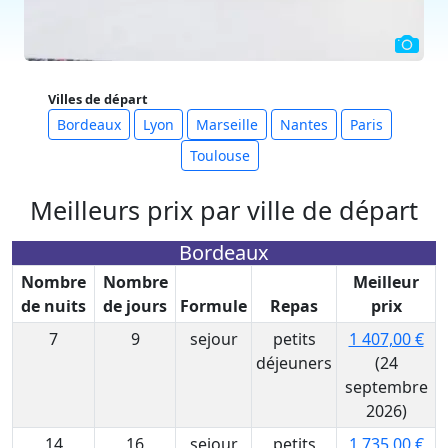
Villes de départ
Bordeaux
Lyon
Marseille
Nantes
Paris
Toulouse
Meilleurs prix par ville de départ
Bordeaux
Nombre
Nombre
Meilleur
de nuits
de jours
Formule
Repas
prix
7
9
sejour
petits
1 407,00 €
déjeuners
(24
septembre
2026)
14
16
sejour
petits
1 735,00 €