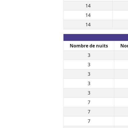
14
14
14
Nombre de nuits
Nom
3
3
3
3
3
7
7
7