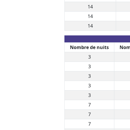
14
14
14
Nombre de nuits
Nomb
3
3
3
3
3
7
7
7