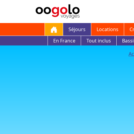
Séjours
Locations
C
En France
Tout inclus
Bass
Ac