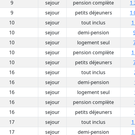
9
sejour
pension complète
1 
9
sejour
petits déjeuners
1 
10
sejour
tout inclus
1
10
sejour
demi-pension
10
sejour
logement seul
10
sejour
pension complète
1
10
sejour
petits déjeuners
16
sejour
tout inclus
16
sejour
demi-pension
16
sejour
logement seul
16
sejour
pension complète
16
sejour
petits déjeuners
17
sejour
tout inclus
1
17
sejour
demi-pension
1