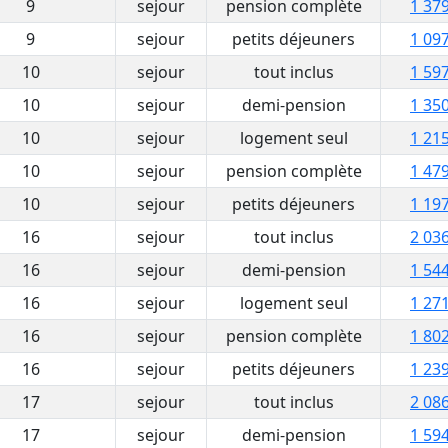
9
sejour
pension complète
1 379
9
sejour
petits déjeuners
1 097
10
sejour
tout inclus
1 597
10
sejour
demi-pension
1 350
10
sejour
logement seul
1 215
10
sejour
pension complète
1 479
10
sejour
petits déjeuners
1 197
16
sejour
tout inclus
2 036
16
sejour
demi-pension
1 544
16
sejour
logement seul
1 271
16
sejour
pension complète
1 802
16
sejour
petits déjeuners
1 239
17
sejour
tout inclus
2 086
17
sejour
demi-pension
1 594