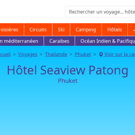
roisières
Circuits
Ski
Camping
Hôtels
in méditerranéen
Caraïbes
Océan Indien & Pacifiq
cueil
Voyages
Thailande
Phuket
Voir sur la ca
Hôtel Seaview Patong
Phuket