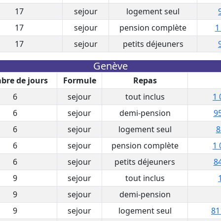
17
sejour
logement seul
17
sejour
pension complète
1
17
sejour
petits déjeuners
Genève
re de jours
Formule
Repas
6
sejour
tout inclus
1 
6
sejour
demi-pension
95
6
sejour
logement seul
8
6
sejour
pension complète
1 
6
sejour
petits déjeuners
84
9
sejour
tout inclus
9
sejour
demi-pension
9
sejour
logement seul
81