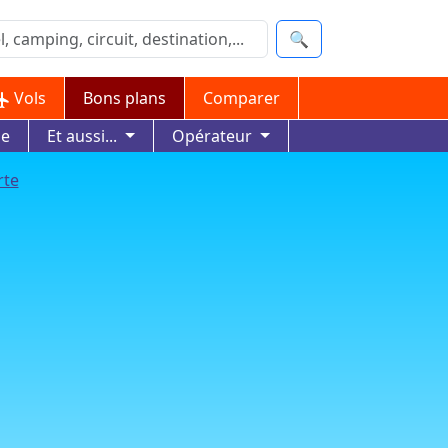
🔍
Vols
Bons plans
Comparer
ue
Et aussi...
Opérateur
rte