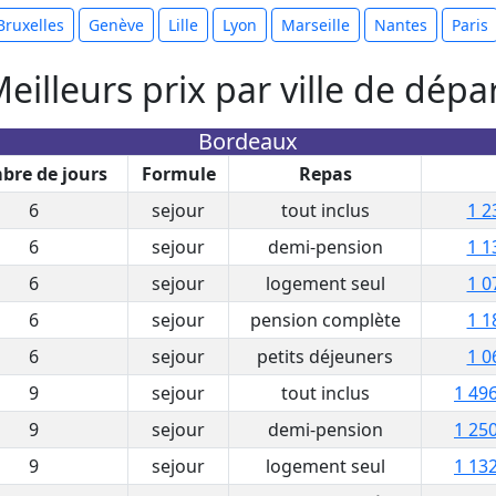
Bruxelles
Genève
Lille
Lyon
Marseille
Nantes
Paris
eilleurs prix par ville de dépa
Bordeaux
re de jours
Formule
Repas
6
sejour
tout inclus
1 2
6
sejour
demi-pension
1 1
6
sejour
logement seul
1 0
6
sejour
pension complète
1 1
6
sejour
petits déjeuners
1 0
9
sejour
tout inclus
1 496
9
sejour
demi-pension
1 250
9
sejour
logement seul
1 132