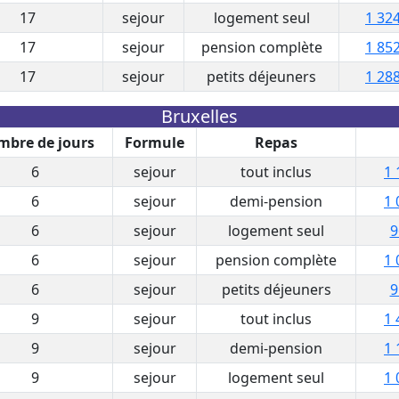
17
sejour
logement seul
1 324
17
sejour
pension complète
1 852
17
sejour
petits déjeuners
1 288
Bruxelles
bre de jours
Formule
Repas
6
sejour
tout inclus
1 
6
sejour
demi-pension
1 
6
sejour
logement seul
9
6
sejour
pension complète
1 
6
sejour
petits déjeuners
9
9
sejour
tout inclus
1 
9
sejour
demi-pension
1 
9
sejour
logement seul
1 