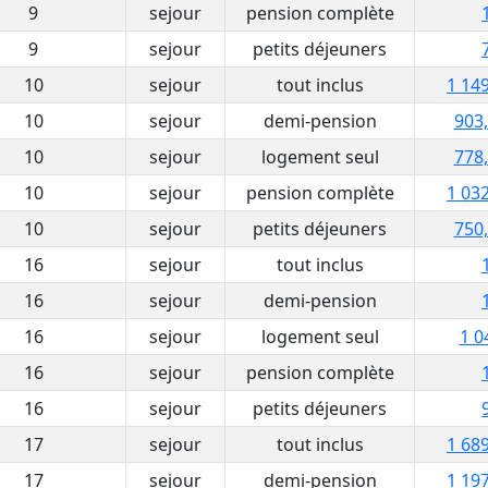
9
sejour
pension complète
9
sejour
petits déjeuners
10
sejour
tout inclus
1 149
10
sejour
demi-pension
903,
10
sejour
logement seul
778,
10
sejour
pension complète
1 032
10
sejour
petits déjeuners
750,
16
sejour
tout inclus
16
sejour
demi-pension
16
sejour
logement seul
1 0
16
sejour
pension complète
16
sejour
petits déjeuners
17
sejour
tout inclus
1 689
17
sejour
demi-pension
1 197