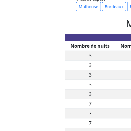
Mulhouse
Bordeaux
M
Nombre de nuits
Nomb
3
3
3
3
3
7
7
7