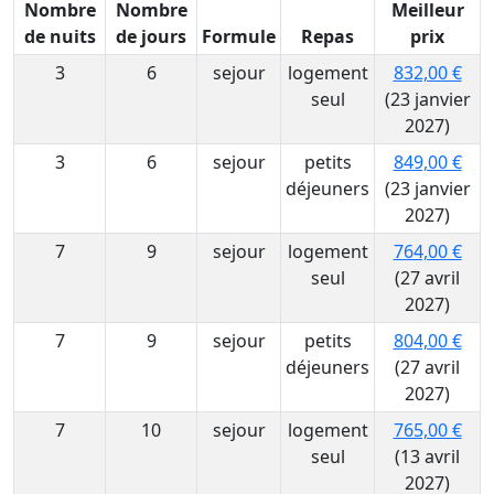
Nombre
Nombre
Meilleur
de nuits
de jours
Formule
Repas
prix
3
6
sejour
logement
832,00 €
seul
(23 janvier
2027)
3
6
sejour
petits
849,00 €
déjeuners
(23 janvier
2027)
7
9
sejour
logement
764,00 €
seul
(27 avril
2027)
7
9
sejour
petits
804,00 €
déjeuners
(27 avril
2027)
7
10
sejour
logement
765,00 €
seul
(13 avril
2027)