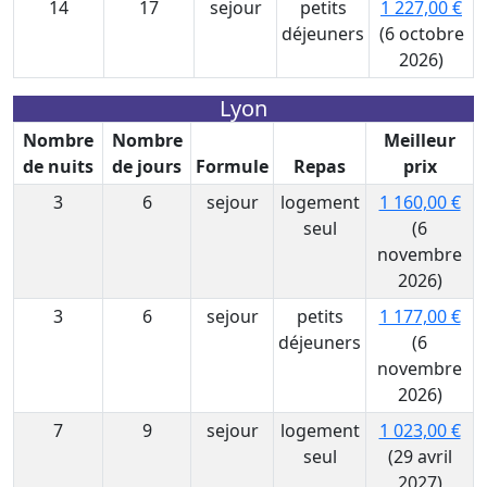
14
17
sejour
petits
1 227,00 €
déjeuners
(6 octobre
2026)
Lyon
Nombre
Nombre
Meilleur
de nuits
de jours
Formule
Repas
prix
3
6
sejour
logement
1 160,00 €
seul
(6
novembre
2026)
3
6
sejour
petits
1 177,00 €
déjeuners
(6
novembre
2026)
7
9
sejour
logement
1 023,00 €
seul
(29 avril
2027)