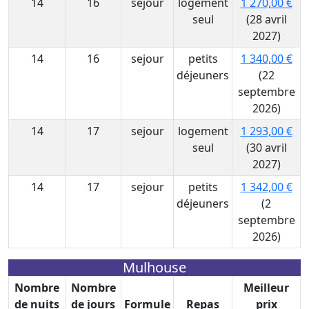
14
16
sejour
logement
1 270,00 €
seul
(28 avril
2027)
14
16
sejour
petits
1 340,00 €
déjeuners
(22
septembre
2026)
14
17
sejour
logement
1 293,00 €
seul
(30 avril
2027)
14
17
sejour
petits
1 342,00 €
déjeuners
(2
septembre
2026)
Mulhouse
Nombre
Nombre
Meilleur
de nuits
de jours
Formule
Repas
prix