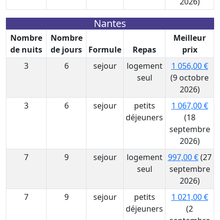
2026)
Nantes
Nombre
Nombre
Meilleur
de nuits
de jours
Formule
Repas
prix
3
6
sejour
logement
1 056,00 €
seul
(9 octobre
2026)
3
6
sejour
petits
1 067,00 €
déjeuners
(18
septembre
2026)
7
9
sejour
logement
997,00 €
(27
seul
septembre
2026)
7
9
sejour
petits
1 021,00 €
déjeuners
(2