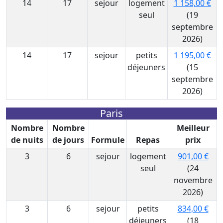
14
17
sejour
logement
1 158,00 €
seul
(19
septembre
2026)
14
17
sejour
petits
1 195,00 €
déjeuners
(15
septembre
2026)
Paris
Nombre
Nombre
Meilleur
de nuits
de jours
Formule
Repas
prix
3
6
sejour
logement
901,00 €
seul
(24
novembre
2026)
3
6
sejour
petits
834,00 €
déjeuners
(18