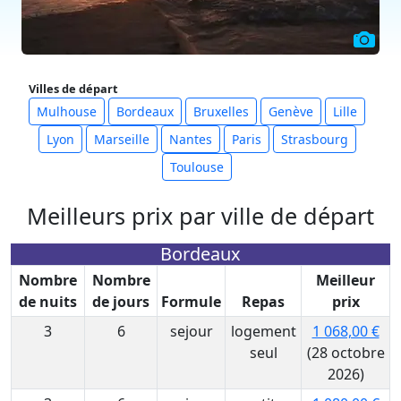
Villes de départ
Mulhouse
Bordeaux
Bruxelles
Genève
Lille
Lyon
Marseille
Nantes
Paris
Strasbourg
Toulouse
Meilleurs prix par ville de départ
Bordeaux
Nombre
Nombre
Meilleur
de nuits
de jours
Formule
Repas
prix
3
6
sejour
logement
1 068,00 €
seul
(28 octobre
2026)