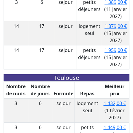
3
6
sejour
petits
1 389,00 €
déjeuners
(11 janvier
2027)
14
17
sejour
logement
1 879,00 €
seul
(15 janvier
2027)
14
17
sejour
petits
1 959,00 €
déjeuners
(15 janvier
2027)
Toulouse
Nombre
Nombre
Meilleur
de nuits
de jours
Formule
Repas
prix
3
6
sejour
logement
1 432,00 €
seul
(1 février
2027)
3
6
sejour
petits
1 449,00 €