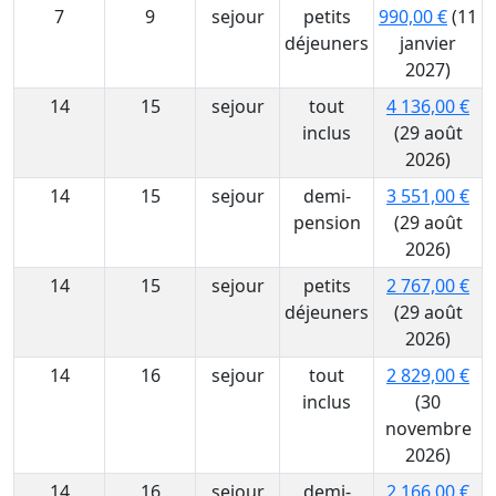
7
9
sejour
petits
990,00 €
(11
déjeuners
janvier
2027)
14
15
sejour
tout
4 136,00 €
inclus
(29 août
2026)
14
15
sejour
demi-
3 551,00 €
pension
(29 août
2026)
14
15
sejour
petits
2 767,00 €
déjeuners
(29 août
2026)
14
16
sejour
tout
2 829,00 €
inclus
(30
novembre
2026)
14
16
sejour
demi-
2 166,00 €