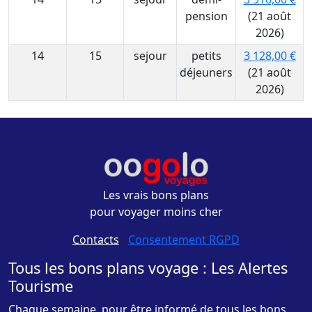
pension
(21 août
2026)
14
15
sejour
petits
3 128,00 €
déjeuners
(21 août
2026)
Les vrais bons plans
pour voyager moins cher
Contacts
-
Consentement RGPD
Tous les bons plans voyage : Les Alertes
Tourisme
Chaque semaine, pour être informé de tous les bons