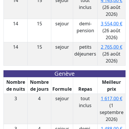
14
15
sejour
tout
4 145,00 €
inclus
(26 août
2026)
14
15
sejour
demi-
3 554,00 €
pension
(26 août
2026)
14
15
sejour
petits
2 765,00 €
déjeuners
(26 août
2026)
Genève
Nombre
Nombre
Meilleur
de nuits
de jours
Formule
Repas
prix
3
4
sejour
tout
1 617,00 €
inclus
(1
septembre
2026)
3
4
sejour
demi-
1 488,00 €