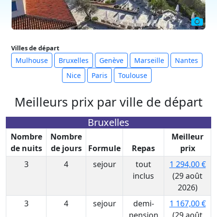
Villes de départ
Mulhouse
Bruxelles
Genève
Marseille
Nantes
Nice
Paris
Toulouse
Meilleurs prix par ville de départ
Bruxelles
Nombre
Nombre
Meilleur
de nuits
de jours
Formule
Repas
prix
3
4
sejour
tout
1 294,00 €
inclus
(29 août
2026)
3
4
sejour
demi-
1 167,00 €
pension
(29 août