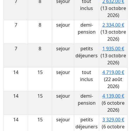
7
8
sejour
tout
2 632,00 €
inclus
(13 octobre
2026)
7
8
sejour
demi-
2 334,00 €
pension
(13 octobre
2026)
7
8
sejour
petits
1 935,00 €
déjeuners
(13 octobre
2026)
14
15
sejour
tout
4 719,00 €
inclus
(22 août
2026)
14
15
sejour
demi-
4 139,00 €
pension
(6 octobre
2026)
14
15
sejour
petits
3 329,00 €
déjeuners
(6 octobre