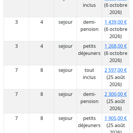
inclus
(6 octobre
2026)
3
4
sejour
demi-
1 439,00 €
pension
(6 octobre
2026)
3
4
sejour
petits
1 268,00 €
déjeuners
(6 octobre
2026)
7
8
sejour
tout
2 597,00 €
inclus
(25 août
2026)
7
8
sejour
demi-
2 300,00 €
pension
(25 août
2026)
7
8
sejour
petits
1 905,00 €
déjeuners
(25 août
2026)