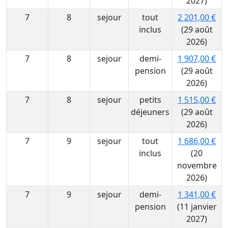
2027)
7
8
sejour
tout
2 201,00 €
inclus
(29 août
2026)
7
8
sejour
demi-
1 907,00 €
pension
(29 août
2026)
7
8
sejour
petits
1 515,00 €
déjeuners
(29 août
2026)
7
9
sejour
tout
1 686,00 €
inclus
(20
novembre
2026)
7
9
sejour
demi-
1 341,00 €
pension
(11 janvier
2027)