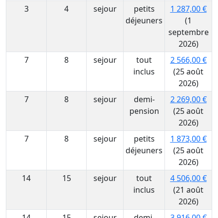
3
4
sejour
petits
1 287,00 €
déjeuners
(1
septembre
2026)
7
8
sejour
tout
2 566,00 €
inclus
(25 août
2026)
7
8
sejour
demi-
2 269,00 €
pension
(25 août
2026)
7
8
sejour
petits
1 873,00 €
déjeuners
(25 août
2026)
14
15
sejour
tout
4 506,00 €
inclus
(21 août
2026)
14
15
sejour
demi-
3 916,00 €