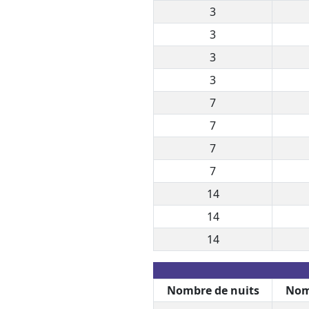
3
3
3
3
7
7
7
7
14
14
14
Nombre de nuits
Nom