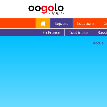
Séjours
Locations
C
En France
Tout inclus
Bass
Accueil