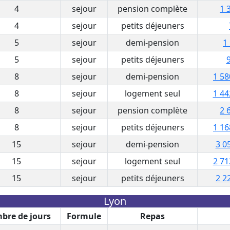
4
sejour
pension complète
1 
4
sejour
petits déjeuners
5
sejour
demi-pension
1
5
sejour
petits déjeuners
8
sejour
demi-pension
1 58
8
sejour
logement seul
1 44
8
sejour
pension complète
2 
8
sejour
petits déjeuners
1 16
15
sejour
demi-pension
3 0
15
sejour
logement seul
2 71
15
sejour
petits déjeuners
2 2
Lyon
bre de jours
Formule
Repas