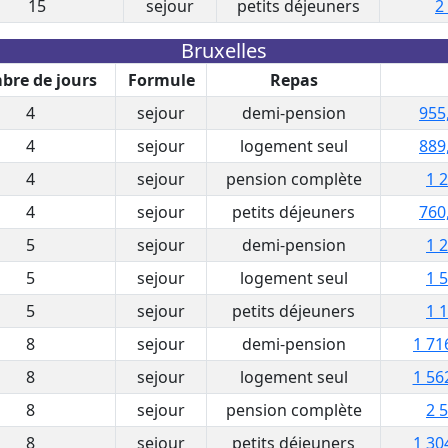
15
sejour
petits déjeuners
2
Bruxelles
re de jours
Formule
Repas
4
sejour
demi-pension
955
4
sejour
logement seul
889
4
sejour
pension complète
1 
4
sejour
petits déjeuners
760
5
sejour
demi-pension
1 
5
sejour
logement seul
1 
5
sejour
petits déjeuners
1 
8
sejour
demi-pension
1 71
8
sejour
logement seul
1 56
8
sejour
pension complète
2 
8
sejour
petits déjeuners
1 30