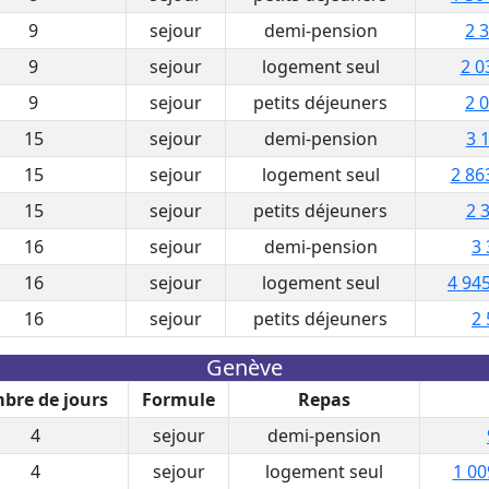
9
sejour
demi-pension
2 
9
sejour
logement seul
2 0
9
sejour
petits déjeuners
2 
15
sejour
demi-pension
3 
15
sejour
logement seul
2 86
15
sejour
petits déjeuners
2 
16
sejour
demi-pension
3 
16
sejour
logement seul
4 945
16
sejour
petits déjeuners
2 
Genève
bre de jours
Formule
Repas
4
sejour
demi-pension
4
sejour
logement seul
1 00