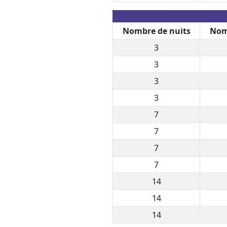
Nombre de nuits
Nom
3
3
3
3
7
7
7
7
14
14
14