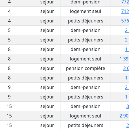
4
sejour
demi-pension
772
4
sejour
logement seul
712
4
sejour
petits déjeuners
576
5
sejour
demi-pension
2
5
sejour
petits déjeuners
2
8
sejour
demi-pension
1
8
sejour
logement seul
1 39
8
sejour
pension complète
2 
8
sejour
petits déjeuners
1
9
sejour
demi-pension
2
9
sejour
petits déjeuners
1
15
sejour
demi-pension
3
15
sejour
logement seul
2 90
15
sejour
petits déjeuners
2