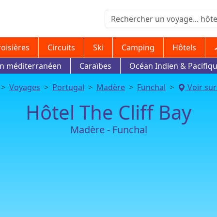
roisières
Circuits
Ski
Camping
Hôtels
in méditerranéen
Caraïbes
Océan Indien & Pacifiq
Voyages
Portugal
Madère
Funchal
Voir sur
Hôtel The Cliff Bay
Madère - Funchal