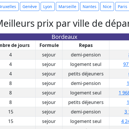
Bruxelles
Genève
Lyon
Marseille
Nantes
Nice
Paris
eilleurs prix par ville de dépa
Bordeaux
bre de jours
Formule
Repas
4
sejour
demi-pension
4
sejour
logement seul
97
4
sejour
petits déjeuners
8
sejour
demi-pension
1
8
sejour
logement seul
1 96
8
sejour
petits déjeuners
1
15
sejour
demi-pension
3 
15
sejour
logement seul
4 2