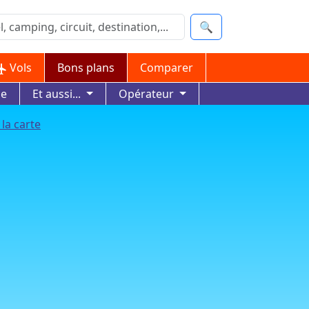
🔍
Vols
Bons plans
Comparer
ue
Et aussi...
Opérateur
 la carte