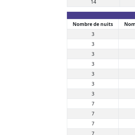
14
Nombre de nuits
Nomb
3
3
3
3
3
3
3
7
7
7
7