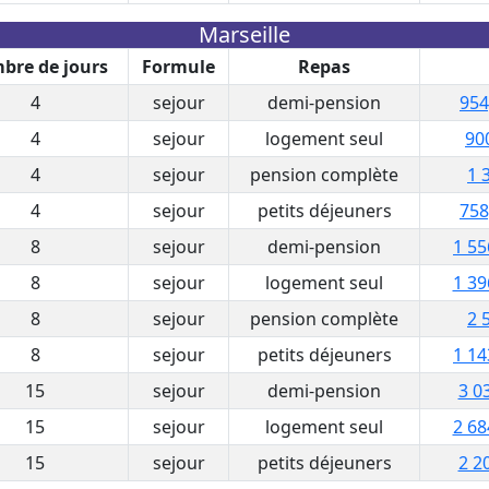
Marseille
bre de jours
Formule
Repas
4
sejour
demi-pension
954
4
sejour
logement seul
90
4
sejour
pension complète
1 
4
sejour
petits déjeuners
758
8
sejour
demi-pension
1 55
8
sejour
logement seul
1 39
8
sejour
pension complète
2 
8
sejour
petits déjeuners
1 14
15
sejour
demi-pension
3 0
15
sejour
logement seul
2 68
15
sejour
petits déjeuners
2 2