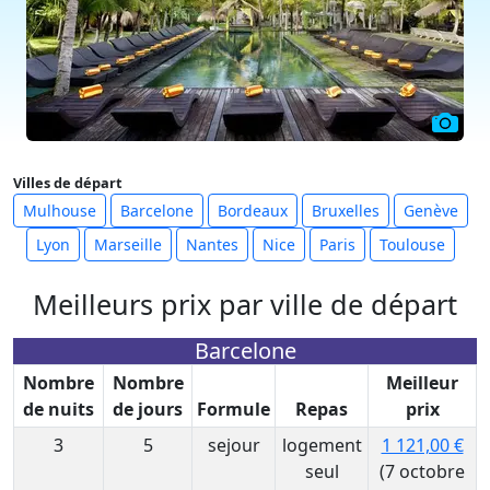
Villes de départ
Mulhouse
Barcelone
Bordeaux
Bruxelles
Genève
Lyon
Marseille
Nantes
Nice
Paris
Toulouse
Meilleurs prix par ville de départ
Barcelone
Nombre
Nombre
Meilleur
de nuits
de jours
Formule
Repas
prix
3
5
sejour
logement
1 121,00 €
seul
(7 octobre