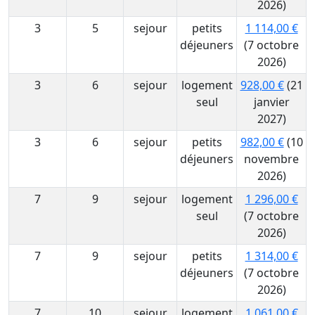
2026)
3
5
sejour
petits
1 114,00 €
déjeuners
(7 octobre
2026)
3
6
sejour
logement
928,00 €
(21
seul
janvier
2027)
3
6
sejour
petits
982,00 €
(10
déjeuners
novembre
2026)
7
9
sejour
logement
1 296,00 €
seul
(7 octobre
2026)
7
9
sejour
petits
1 314,00 €
déjeuners
(7 octobre
2026)
7
10
sejour
logement
1 061,00 €