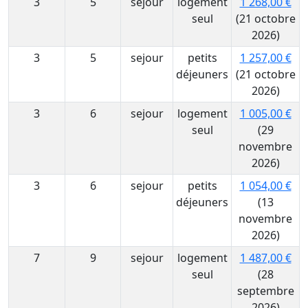
3
5
sejour
logement
1 268,00 €
seul
(21 octobre
2026)
3
5
sejour
petits
1 257,00 €
déjeuners
(21 octobre
2026)
3
6
sejour
logement
1 005,00 €
seul
(29
novembre
2026)
3
6
sejour
petits
1 054,00 €
déjeuners
(13
novembre
2026)
7
9
sejour
logement
1 487,00 €
seul
(28
septembre
2026)