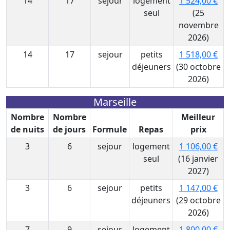
14
17
sejour
logement
1 524,00 €
seul
(25
novembre
2026)
14
17
sejour
petits
1 518,00 €
déjeuners
(30 octobre
2026)
Marseille
Nombre
Nombre
Meilleur
de nuits
de jours
Formule
Repas
prix
3
6
sejour
logement
1 106,00 €
seul
(16 janvier
2027)
3
6
sejour
petits
1 147,00 €
déjeuners
(29 octobre
2026)
7
9
sejour
logement
1 800,00 €