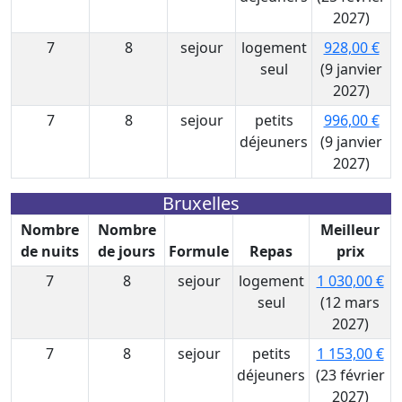
2027)
7
8
sejour
logement
928,00 €
seul
(9 janvier
2027)
7
8
sejour
petits
996,00 €
déjeuners
(9 janvier
2027)
Bruxelles
Nombre
Nombre
Meilleur
de nuits
de jours
Formule
Repas
prix
7
8
sejour
logement
1 030,00 €
seul
(12 mars
2027)
7
8
sejour
petits
1 153,00 €
déjeuners
(23 février
2027)