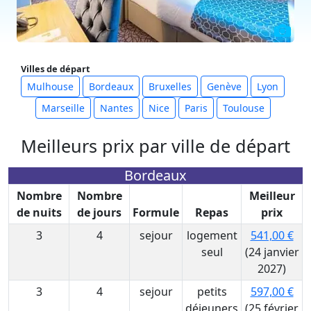
Villes de départ
Mulhouse
Bordeaux
Bruxelles
Genève
Lyon
Marseille
Nantes
Nice
Paris
Toulouse
Meilleurs prix par ville de départ
Bordeaux
Nombre
Nombre
Meilleur
de nuits
de jours
Formule
Repas
prix
3
4
sejour
logement
541,00 €
seul
(24 janvier
2027)
3
4
sejour
petits
597,00 €
déjeuners
(25 février