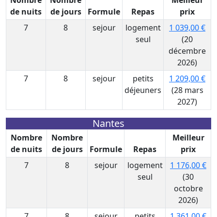
Nombre
Nombre
Meilleur
de nuits
de jours
Formule
Repas
prix
7
8
sejour
logement
1 039,00 €
seul
(20
décembre
2026)
7
8
sejour
petits
1 209,00 €
déjeuners
(28 mars
2027)
Nantes
Nombre
Nombre
Meilleur
de nuits
de jours
Formule
Repas
prix
7
8
sejour
logement
1 176,00 €
seul
(30
octobre
2026)
7
8
sejour
petits
1 361,00 €