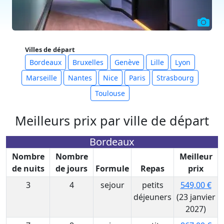
Villes de départ
Bordeaux
Bruxelles
Genève
Lille
Lyon
Marseille
Nantes
Nice
Paris
Strasbourg
Toulouse
Meilleurs prix par ville de départ
Bordeaux
Nombre
Nombre
Meilleur
de nuits
de jours
Formule
Repas
prix
3
4
sejour
petits
549,00 €
déjeuners
(23 janvier
2027)