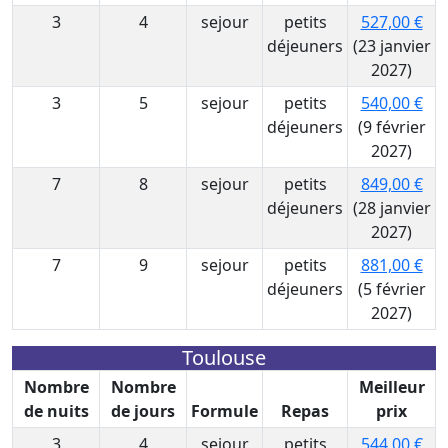
3
4
sejour
petits
527,00 €
déjeuners
(23 janvier
2027)
3
5
sejour
petits
540,00 €
déjeuners
(9 février
2027)
7
8
sejour
petits
849,00 €
déjeuners
(28 janvier
2027)
7
9
sejour
petits
881,00 €
déjeuners
(5 février
2027)
Toulouse
Nombre
Nombre
Meilleur
de nuits
de jours
Formule
Repas
prix
3
4
sejour
petits
544,00 €