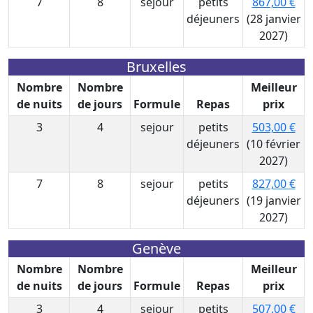
7
8
sejour
petits
867,00 €
déjeuners
(28 janvier
2027)
Bruxelles
Nombre
Nombre
Meilleur
de nuits
de jours
Formule
Repas
prix
3
4
sejour
petits
503,00 €
déjeuners
(10 février
2027)
7
8
sejour
petits
827,00 €
déjeuners
(19 janvier
2027)
Genève
Nombre
Nombre
Meilleur
de nuits
de jours
Formule
Repas
prix
3
4
sejour
petits
507,00 €