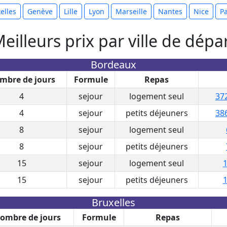
elles
Genève
Lille
Lyon
Marseille
Nantes
Nice
Pa
eilleurs prix par ville de dépa
Bordeaux
mbre de jours
Formule
Repas
4
sejour
logement seul
37
4
sejour
petits déjeuners
38
8
sejour
logement seul
8
sejour
petits déjeuners
15
sejour
logement seul
1
15
sejour
petits déjeuners
1
Bruxelles
ombre de jours
Formule
Repas