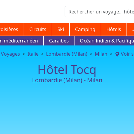
roisières
Circuits
Ski
Camping
Hôtels
in méditerranéen
Caraïbes
Océan Indien & Pacifiq
Voyages
Italie
Lombardie (Milan)
Milan
Voir s
Hôtel Tocq
Lombardie (Milan) - Milan