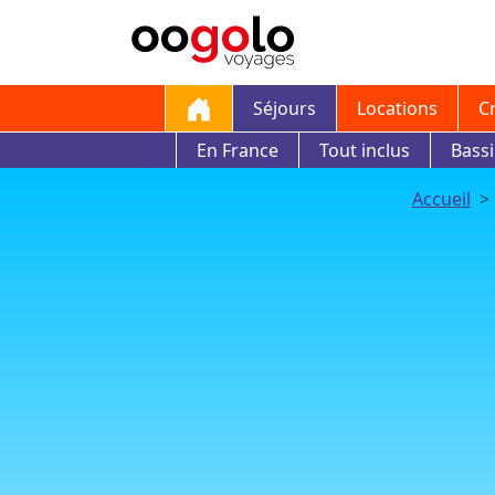
Séjours
Locations
C
En France
Tout inclus
Bass
Accueil