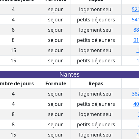
4
sejour
logement seul
52
4
sejour
petits déjeuners
54
8
sejour
logement seul
88
8
sejour
petits déjeuners
91
15
sejour
logement seul
1
15
sejour
petits déjeuners
1
Nantes
mbre de jours
Formule
Repas
4
sejour
logement seul
38
4
sejour
petits déjeuners
40
8
sejour
logement seul
8
sejour
petits déjeuners
15
sejour
logement seul
1