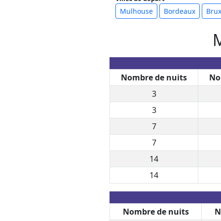
Mulhouse
Bordeaux
Brux
M
Nombre de nuits
No
3
3
7
7
14
14
Nombre de nuits
N