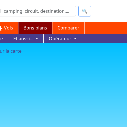
🔍
Vols
Bons plans
Comparer
ue
Et aussi...
Opérateur
ur la carte