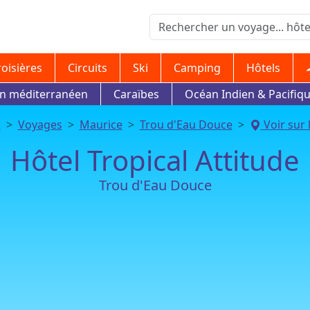
roisières
Circuits
Ski
Camping
Hôtels
in méditerranéen
Caraïbes
Océan Indien & Pacifiq
l
Voyages
Maurice
Trou d'Eau Douce
Voir sur 
Hôtel Tropical Attitude
Trou d'Eau Douce