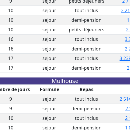
9
sejour
petits déjeuners
2 7
10
sejour
tout inclus
2 21
10
sejour
demi-pension
1
10
sejour
petits déjeuners
2
16
sejour
tout inclus
3 
16
sejour
demi-pension
2 
17
sejour
tout inclus
3 23
17
sejour
demi-pension
2
Mulhouse
bre de jours
Formule
Repas
9
sejour
tout inclus
2 51
9
sejour
demi-pension
2 
10
sejour
tout inclus
2 
10
sejour
demi-pension
1 