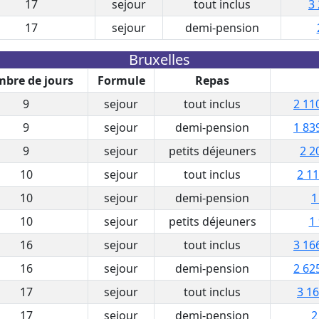
17
sejour
tout inclus
3 
17
sejour
demi-pension
Bruxelles
bre de jours
Formule
Repas
9
sejour
tout inclus
2 11
9
sejour
demi-pension
1 83
9
sejour
petits déjeuners
2 2
10
sejour
tout inclus
2 11
10
sejour
demi-pension
1
10
sejour
petits déjeuners
1
16
sejour
tout inclus
3 16
16
sejour
demi-pension
2 62
17
sejour
tout inclus
3 16
17
sejour
demi-pension
2