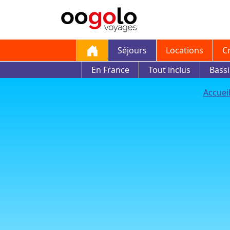
Séjours
Locations
C
En France
Tout inclus
Bass
Accuei