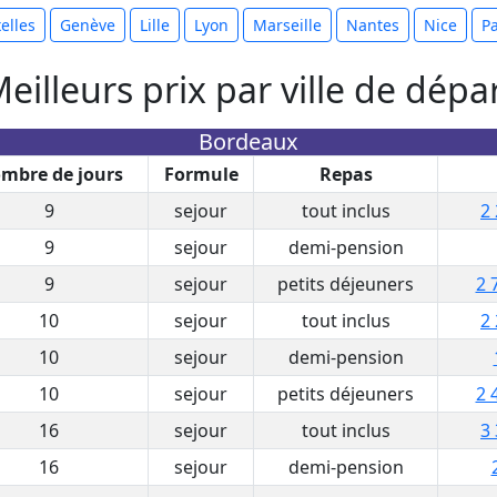
elles
Genève
Lille
Lyon
Marseille
Nantes
Nice
Pa
eilleurs prix par ville de dépa
Bordeaux
mbre de jours
Formule
Repas
9
sejour
tout inclus
2 
9
sejour
demi-pension
9
sejour
petits déjeuners
2 
10
sejour
tout inclus
2 
10
sejour
demi-pension
10
sejour
petits déjeuners
2 
16
sejour
tout inclus
3 
16
sejour
demi-pension