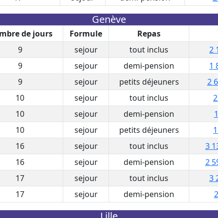
Genève
mbre de jours
Formule
Repas
9
sejour
tout inclus
2 
9
sejour
demi-pension
1 
9
sejour
petits déjeuners
2 6
10
sejour
tout inclus
2
10
sejour
demi-pension
1
10
sejour
petits déjeuners
1
16
sejour
tout inclus
3 1
16
sejour
demi-pension
2 5
17
sejour
tout inclus
3 
17
sejour
demi-pension
2
Lille