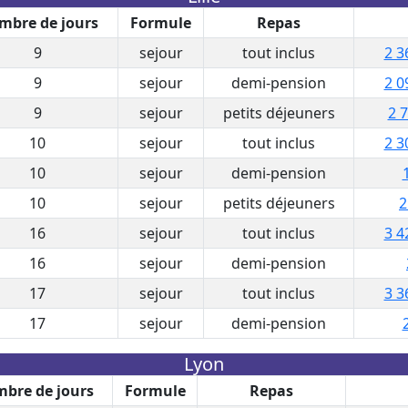
mbre de jours
Formule
Repas
9
sejour
tout inclus
2 3
9
sejour
demi-pension
2 0
9
sejour
petits déjeuners
2 7
10
sejour
tout inclus
2 3
10
sejour
demi-pension
10
sejour
petits déjeuners
2
16
sejour
tout inclus
3 4
16
sejour
demi-pension
17
sejour
tout inclus
3 3
17
sejour
demi-pension
Lyon
bre de jours
Formule
Repas