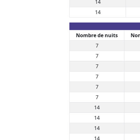
14
14
Nombre de nuits
Nom
7
7
7
7
7
7
14
14
14
14