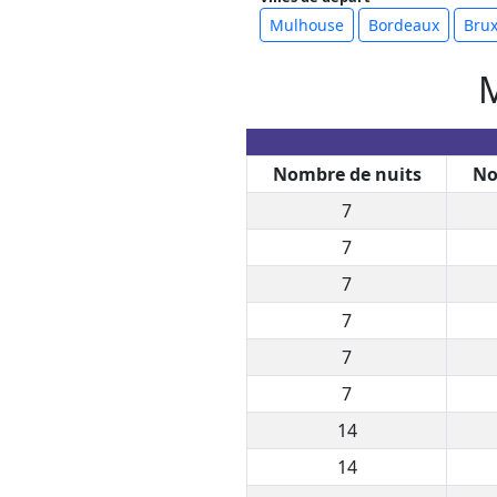
Mulhouse
Bordeaux
Brux
M
Nombre de nuits
No
7
7
7
7
7
7
14
14