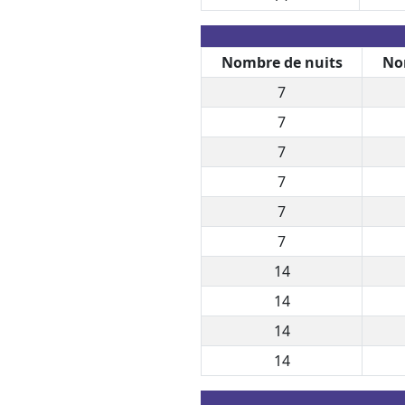
Nombre de nuits
No
7
7
7
7
7
7
14
14
14
14