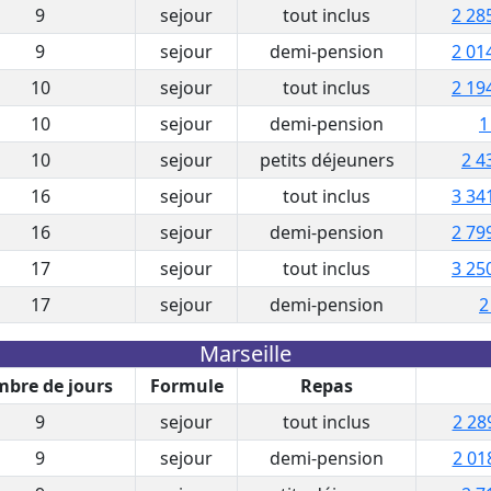
9
sejour
tout inclus
2 28
9
sejour
demi-pension
2 01
10
sejour
tout inclus
2 19
10
sejour
demi-pension
1
10
sejour
petits déjeuners
2 4
16
sejour
tout inclus
3 34
16
sejour
demi-pension
2 79
17
sejour
tout inclus
3 25
17
sejour
demi-pension
2
Marseille
bre de jours
Formule
Repas
9
sejour
tout inclus
2 28
9
sejour
demi-pension
2 01