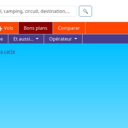
🔍
Vols
Bons plans
Comparer
ue
Et aussi...
Opérateur
la carte