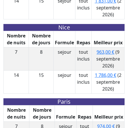
14
15
sejour
tout
1 831,00 €
(2
inclus
septembre
2026)
Nice
Nombre
Nombre
de nuits
de jours
Formule
Repas
Meilleur prix
7
8
sejour
tout
963,00 €
(9
inclus
septembre
2026)
14
15
sejour
tout
1 786,00 €
(2
inclus
septembre
2026)
Paris
Nombre
Nombre
de nuits
de jours
Formule
Repas
Meilleur prix
7
8
sejour
tout
974,00 €
(9