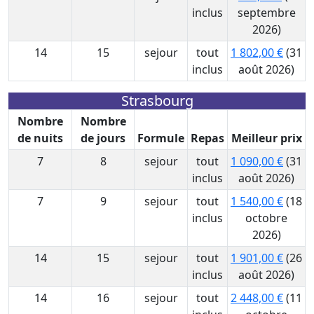
inclus
septembre
2026)
14
15
sejour
tout
1 802,00 €
(31
inclus
août 2026)
Strasbourg
Nombre
Nombre
de nuits
de jours
Formule
Repas
Meilleur prix
7
8
sejour
tout
1 090,00 €
(31
inclus
août 2026)
7
9
sejour
tout
1 540,00 €
(18
inclus
octobre
2026)
14
15
sejour
tout
1 901,00 €
(26
inclus
août 2026)
14
16
sejour
tout
2 448,00 €
(11