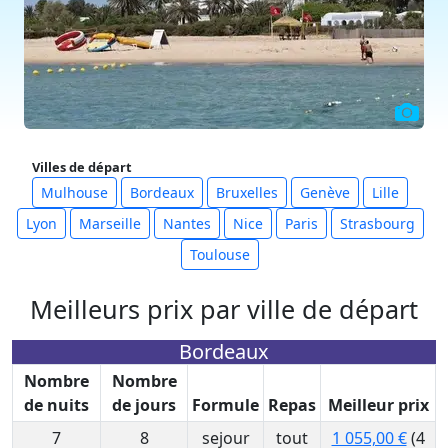
Villes de départ
Mulhouse
Bordeaux
Bruxelles
Genève
Lille
Lyon
Marseille
Nantes
Nice
Paris
Strasbourg
Toulouse
Meilleurs prix par ville de départ
Bordeaux
Nombre
Nombre
de nuits
de jours
Formule
Repas
Meilleur prix
7
8
sejour
tout
1 055,00 €
(4