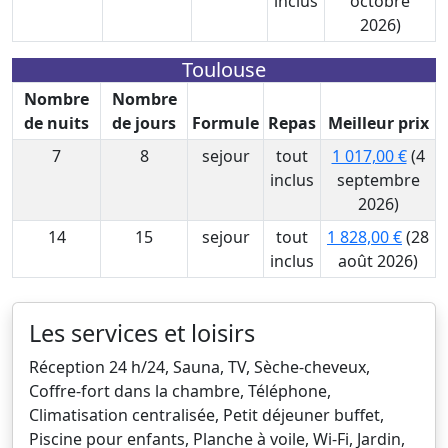
inclus
octobre
2026)
Toulouse
Nombre
Nombre
de nuits
de jours
Formule
Repas
Meilleur prix
7
8
sejour
tout
1 017,00 €
(4
inclus
septembre
2026)
14
15
sejour
tout
1 828,00 €
(28
inclus
août 2026)
Les services et loisirs
Réception 24 h/24, Sauna, TV, Sèche-cheveux,
Coffre-fort dans la chambre, Téléphone,
Climatisation centralisée, Petit déjeuner buffet,
Piscine pour enfants, Planche à voile, Wi-Fi, Jardin,