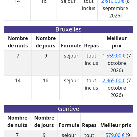
14
16
sejour
tout
2 610,00 €
(8
inclus
septembre
2026)
Bruxelles
Nombre
Nombre
Meilleur
de nuits
de jours
Formule
Repas
prix
7
9
sejour
tout
1 559,00 €
(7
inclus
octobre
2026)
14
16
sejour
tout
2 365,00 €
(7
inclus
octobre
2026)
Genève
Nombre
Nombre
de nuits
de jours
Formule
Repas
Meilleur prix
7
9
sejour
tout
1 579,00 €
(9