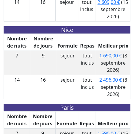
14
16
sejour
tout
2 609,00 €
(15
inclus
septembre
2026)
Nice
Nombre
Nombre
de nuits
de jours
Formule
Repas
Meilleur prix
7
9
sejour
tout
1 690,00 €
(8
inclus
septembre
2026)
14
16
sejour
tout
2 496,00 €
(8
inclus
septembre
2026)
Paris
Nombre
Nombre
de nuits
de jours
Formule
Repas
Meilleur prix
7
9
sejour
tout
1 590,00 €
(15