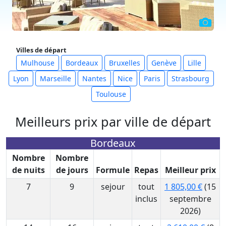
Villes de départ
Mulhouse
Bordeaux
Bruxelles
Genève
Lille
Lyon
Marseille
Nantes
Nice
Paris
Strasbourg
Toulouse
Meilleurs prix par ville de départ
Bordeaux
Nombre
Nombre
de nuits
de jours
Formule
Repas
Meilleur prix
7
9
sejour
tout
1 805,00 €
(15
inclus
septembre
2026)