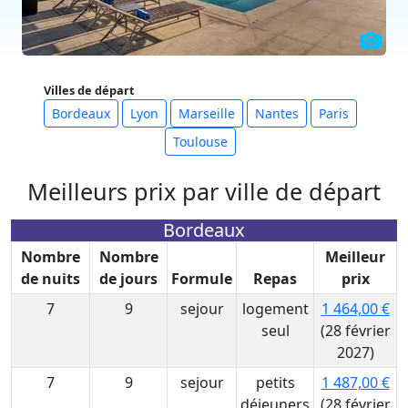
Villes de départ
Bordeaux
Lyon
Marseille
Nantes
Paris
Toulouse
Meilleurs prix par ville de départ
Bordeaux
Nombre
Nombre
Meilleur
de nuits
de jours
Formule
Repas
prix
7
9
sejour
logement
1 464,00 €
seul
(28 février
2027)
7
9
sejour
petits
1 487,00 €
déjeuners
(28 février