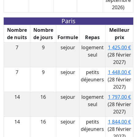
septembre
2026)
Paris
Nombre
Nombre
Meilleur
de nuits
de jours
Formule
Repas
prix
7
9
sejour
logement
1 425,00 €
seul
(28 février
2027)
7
9
sejour
petits
1 448,00 €
déjeuners
(28 février
2027)
14
16
sejour
logement
1 797,00 €
seul
(28 février
2027)
14
16
sejour
petits
1 844,00 €
déjeuners
(28 février
2027)