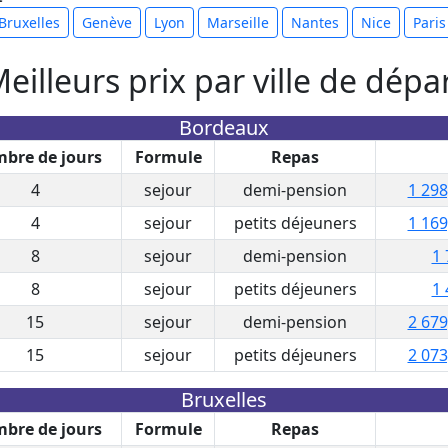
Bruxelles
Genève
Lyon
Marseille
Nantes
Nice
Paris
eilleurs prix par ville de dépa
Bordeaux
bre de jours
Formule
Repas
4
sejour
demi-pension
1 298
4
sejour
petits déjeuners
1 169
8
sejour
demi-pension
1 
8
sejour
petits déjeuners
1 
15
sejour
demi-pension
2 679
15
sejour
petits déjeuners
2 073
Bruxelles
bre de jours
Formule
Repas