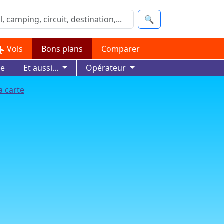
🔍
Vols
Bons plans
Comparer
ue
Et aussi...
Opérateur
a carte