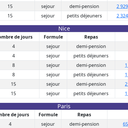
15
sejour
demi-pension
2 929
15
sejour
petits déjeuners
2 324
Nice
mbre de jours
Formule
Repas
4
sejour
demi-pension
4
sejour
petits déjeuners
8
sejour
demi-pension
1
8
sejour
petits déjeuners
1
15
sejour
demi-pension
2
15
sejour
petits déjeuners
1
Paris
bre de jours
Formule
Repas
4
sejour
demi-pension
65