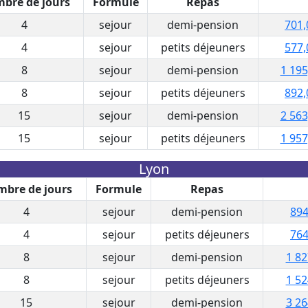
bre de jours
Formule
Repas
4
sejour
demi-pension
701,
4
sejour
petits déjeuners
577,
8
sejour
demi-pension
1 195
8
sejour
petits déjeuners
892,
15
sejour
demi-pension
2 563
15
sejour
petits déjeuners
1 957
Lyon
bre de jours
Formule
Repas
4
sejour
demi-pension
894
4
sejour
petits déjeuners
764
8
sejour
demi-pension
1 82
8
sejour
petits déjeuners
1 52
15
sejour
demi-pension
3 26