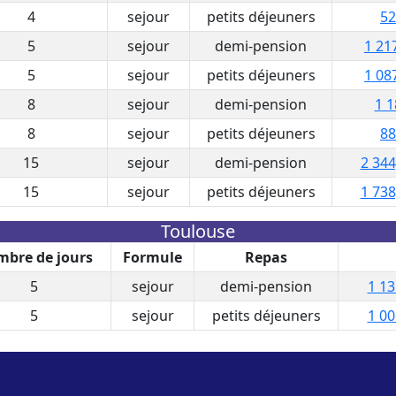
4
sejour
petits déjeuners
52
5
sejour
demi-pension
1 21
5
sejour
petits déjeuners
1 08
8
sejour
demi-pension
1 1
8
sejour
petits déjeuners
88
15
sejour
demi-pension
2 344
15
sejour
petits déjeuners
1 738
Toulouse
bre de jours
Formule
Repas
5
sejour
demi-pension
1 13
5
sejour
petits déjeuners
1 00