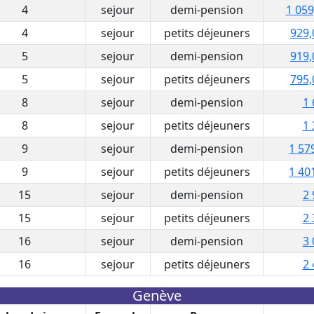
4
sejour
demi-pension
1 059
4
sejour
petits déjeuners
929,
5
sejour
demi-pension
919,
5
sejour
petits déjeuners
795,
8
sejour
demi-pension
1 
8
sejour
petits déjeuners
1 
9
sejour
demi-pension
1 57
9
sejour
petits déjeuners
1 40
15
sejour
demi-pension
2 
15
sejour
petits déjeuners
2 
16
sejour
demi-pension
3 
16
sejour
petits déjeuners
2 
Genève