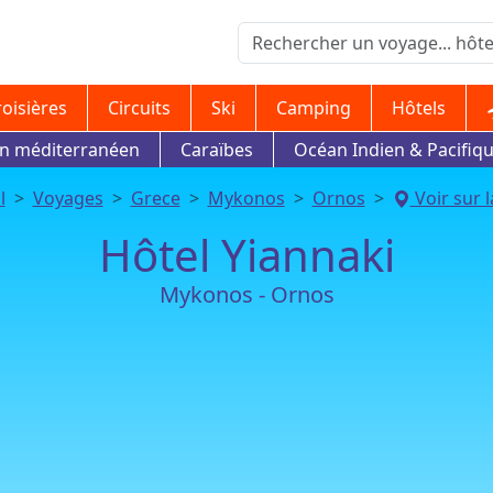
roisières
Circuits
Ski
Camping
Hôtels
in méditerranéen
Caraïbes
Océan Indien & Pacifiq
l
Voyages
Grece
Mykonos
Ornos
Voir sur l
Hôtel Yiannaki
Mykonos - Ornos