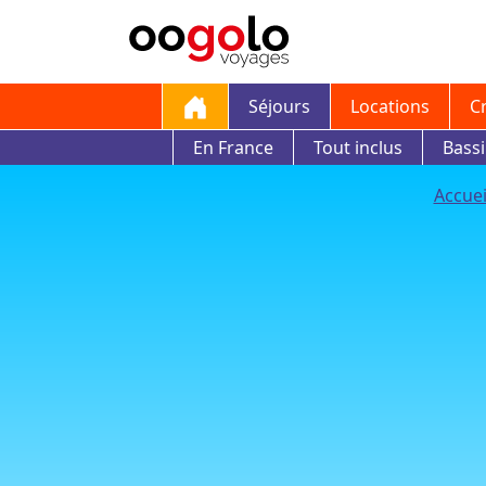
Séjours
Locations
C
En France
Tout inclus
Bass
Accuei